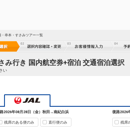
浦・串本・すさみツアー一覧
さみ行き 国内航空券+宿泊 交通宿泊選択
さい
路
2026年08月28日（金）
秋田
→
南紀白浜
復路
202
残席のある便のみ
直行便のみ
残席