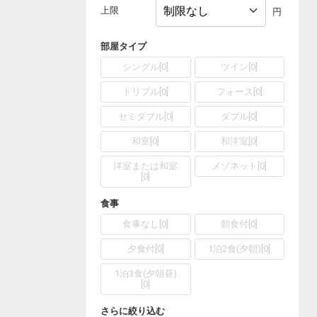
上限
円
部屋タイプ
シングル
[
0
]
ツイン
[
0
]
トリプル
[
0
]
フォース
[
0
]
セミダブル
[
0
]
ダブル
[
0
]
和室
[
0
]
和洋室
[
0
]
洋室または和室
メゾネット
[
0
]
[
0
]
食事
食事なし
[
0
]
朝食付
[
0
]
夕食付
[
0
]
1泊2食(夕朝)
[
0
]
1泊3食(夕朝昼)
[
0
]
さらに絞り込む