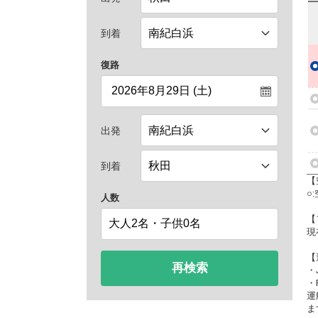
到着
復路
出発
到着
【
○
人数
【
現
【
再検索
・
・
運
ま