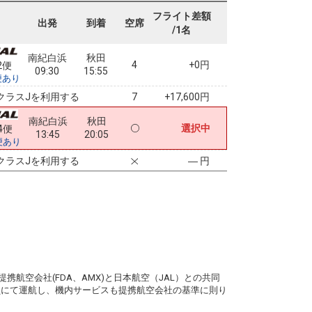
フライト差額
出発
到着
空席
/1名
南紀白浜
秋田
4
+0円
2便
09:30
15:55
便あり
クラスJを利用する
+17,600円
7
南紀白浜
秋田
選択中
4便
13:45
20:05
便あり
クラスJを利用する
― 円
。
携航空会社(FDA、AMX)と日本航空（JAL）との共同
務員にて運航し、機内サービスも提携航空会社の基準に則り