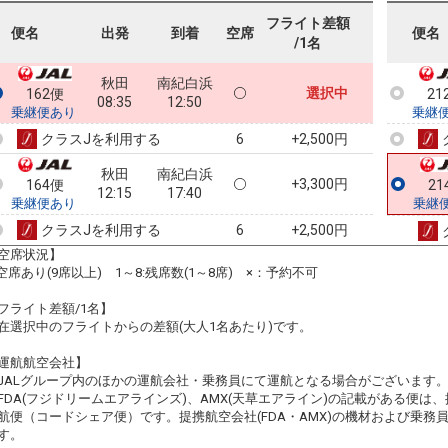
フライト差額
便名
出発
到着
空席
便名
/1名
秋田
南紀白浜
選択中
162便
21
08:35
12:50
乗継便あり
乗継
クラスJを利用する
+2,500円
6
秋田
南紀白浜
+3,300円
164便
21
12:15
17:40
乗継便あり
乗継
クラスJを利用する
+2,500円
6
空席状況】
:空席あり(9席以上) 1～8:残席数(1～8席) ×：予約不可
フライト差額/1名】
在選択中のフライトからの差額(大人1名あたり)です。
運航航空会社】
JALグループ内のほかの運航会社・乗務員にて運航となる場合がございます
FDA(フジドリームエアラインズ)、AMX(天草エアライン)の記載がある便は、提
航便（コードシェア便）です。提携航空会社(FDA・AMX)の機材および乗
す。