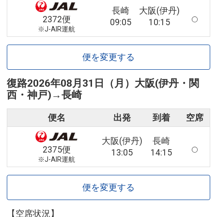
長崎
大阪(伊丹)
2372便
09:05
10:15
※J-AIR運航
便を変更する
復路
2026年08月31日（月）
大阪(伊丹・関
西・神戸)
→
長崎
便名
出発
到着
空席
大阪(伊丹)
長崎
2375便
13:05
14:15
※J-AIR運航
便を変更する
【空席状況】