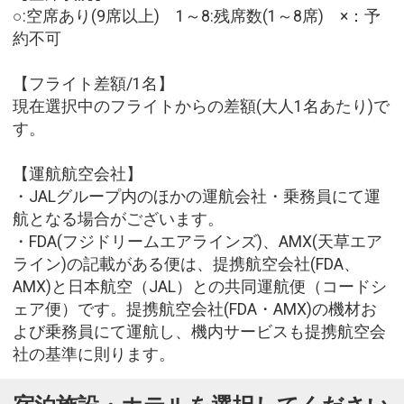
○:空席あり(9席以上) 1～8:残席数(1～8席) ×：予
約不可
【フライト差額/1名】
現在選択中のフライトからの差額(大人1名あたり)で
す。
【運航航空会社】
・JALグループ内のほかの運航会社・乗務員にて運
航となる場合がございます。
・FDA(フジドリームエアラインズ)、AMX(天草エア
ライン)の記載がある便は、提携航空会社(FDA、
AMX)と日本航空（JAL）との共同運航便（コードシ
ェア便）です。提携航空会社(FDA・AMX)の機材お
よび乗務員にて運航し、機内サービスも提携航空会
社の基準に則ります。