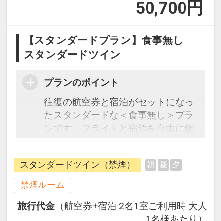
50,700
円
【スタンダードプラン】食事無し
スタンダードツイン
プランのポイント
往復の航空券と宿泊がセットになっ
たスタンダードな＜食事無し＞プラ
ンです。フライトと宿泊を自由に組
み合わせできるダイナミックパッケ
ージだから、一都市滞在はもちろん
スタンダードツイン（禁煙）
朝
昼
夕
周遊旅行にも最適！
旅行期間中の1泊だけの宿泊や延
禁煙ルーム
泊・飛び泊なども自由自在です。
旅行代金
（航空券+宿泊 2名1室ご利用時 大人
フライトは、安心のJAL（または
1名様あたり）