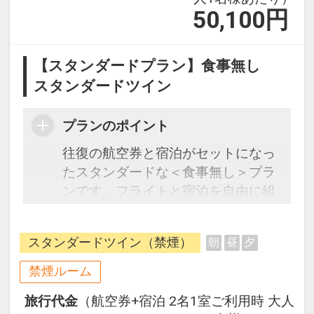
50,100
円
【スタンダードプラン】食事無し
スタンダードツイン
プランのポイント
往復の航空券と宿泊がセットになっ
たスタンダードな＜食事無し＞プラ
ンです。フライトと宿泊を自由に組
み合わせできるダイナミックパッケ
ージだから、一都市滞在はもちろん
スタンダードツイン（禁煙）
朝
昼
夕
周遊旅行にも最適！
旅行期間中の1泊だけの宿泊や延
禁煙ルーム
泊・飛び泊なども自由自在です。
旅行代金
（航空券+宿泊 2名1室ご利用時 大人
フライトは、安心のJAL（または