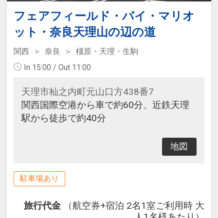
フェアフィールド・バイ・マリオ
ット・奈良天理山の辺の道
関西
奈良
橿原・天理・生駒
In 15:00 / Out 11:00
天理市杣之内町元山口方438番7
関西国際空港から車で約60分、近鉄天理
駅から徒歩で約40分
地図
駐車場あり
旅行代金
（航空券+宿泊 2名1室ご利用時 大
人1名様あたり）