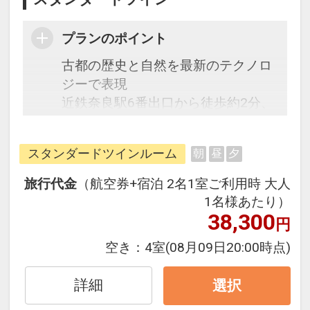
プランのポイント
古都の歴史と自然を最新のテクノロ
ジーで表現
近鉄奈良駅6番出口から徒歩約2分、
JR奈良駅から徒歩約12分、奈良公園
や興福寺などの有名な観光名所にも
スタンダードツインルーム
朝
昼
夕
徒歩圏内と観光の拠点に大変便利な
立地です。
旅行代金
（航空券+宿泊 2名1室ご利用時 大人
古都の歴史・伝統と吉野山などの自
1名様あたり）
然を融合し、心で感じる奈良の魅力
38,300
円
を最新のテクノロジーで現代的に表
空き：
4室
(08月09日20:00時点)
現いたしました。フロントには光の
ホログラムチェックインを導入し、
詳細
選択
ホテルに入った瞬間からお楽しみい
ただけます。