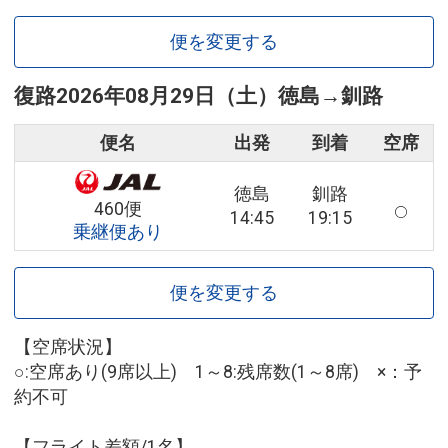
便を変更する
復路
2026年08月29日（土）
徳島
→
釧路
便名
出発
到着
空席
徳島
釧路
460便
14:45
19:15
乗継便あり
便を変更する
【空席状況】
○:空席あり(9席以上) 1～8:残席数(1～8席) ×：予
約不可
【フライト差額/1名】