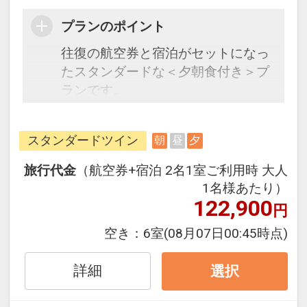
プランのポイント
往復の航空券と宿泊がセットになっ
たスタンダードな＜夕朝食付き＞プ
ランです。
空と海にひらかれた島のオーベルジ
スタンダードツイン
朝
昼
夕
ュ。夕食の洋食フルコースは淡路島
の食材をメインとした和のテイスト
旅行代金
（航空券+宿泊 2名1室ご利用時 大人
を織り交ぜたフレンチをご用意。淡
1名様あたり）
路牛や近海の新鮮な魚介類、玉ねぎ
122,900
円
をはじめとする野菜、お米やお皿迄
空き：
6室
(08月07日00:45時点)
淡路島にこだわってます。朝食は和
定食をご用意します。
詳細
選択