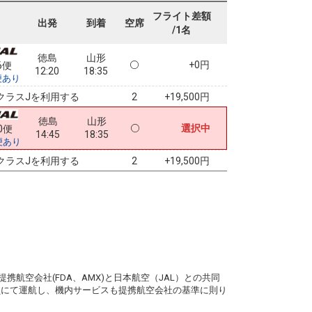
フライト差額
出発
到着
空席
/1名
徳島
山形
+0円
6便
12:20
18:35
便あり
クラスJを利用する
+19,500円
2
徳島
山形
選択中
0便
14:45
18:35
便あり
クラスJを利用する
+19,500円
2
。
携航空会社(FDA、AMX)と日本航空（JAL）との共同
務員にて運航し、機内サービスも提携航空会社の基準に則り