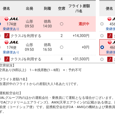
フライト差額
便名
出発
到着
空席
便名
/1名
山形
徳島
選択中
174便
45
09:50
14:00
乗継便あり
乗継
クラスJを利用する
+14,300円
2
山形
徳島
+0円
174便
46
09:50
16:50
乗継便あり
乗継
クラスJを利用する
+31,500円
4
空席状況】
:空席あり(9席以上) 1～8:残席数(1～8席) ×：予約不可
フライト差額/1名】
在選択中のフライトからの差額(大人1名あたり)です。
運航航空会社】
JALグループ内のほかの運航会社・乗務員にて運航となる場合がございます
FDA(フジドリームエアラインズ)、AMX(天草エアライン)の記載がある便は、提
航便（コードシェア便）です。提携航空会社(FDA・AMX)の機材および乗
す。