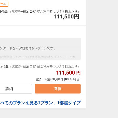
プール
行代金
（航空券+宿泊 2名1室ご利用時 大人1名様あたり）
111,500
円
ンダードな＜夕朝食付き＞プランです。
食の洋食フルコースは淡路島の食材をメインとした和
。淡路牛や近海の新鮮な魚介類、玉ねぎをはじめとす
ます。朝食は和定食をご用意します。
行代金
（航空券+宿泊 2名1室ご利用時 大人1名様あたり）
111,500
円
空き：
6室
(08月07日00:45時点)
詳細
選択
べてのプランを見る
1プラン、1部屋タイプ