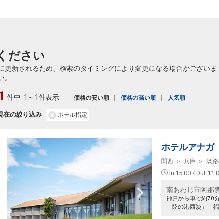
ください
に更新されるため、検索のタイミングにより変更になる場合がございま
い。
1
件中
1～1件表示
価格の安い順
価格の高い順
人気順
現在の絞り込み
ホテル指定
ホテルアナガ
関西
兵庫
淡路
In 15:00 / Out 11:
南あわじ市阿那賀1
神戸から車で約70
「陸の港西淡」「福