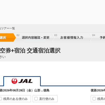
島ツアー一覧
空券+宿泊 交通宿泊選択
さい
路
2026年08月28日（金）
山形
→
徳島
復路
202
残席のある便のみ
直行便のみ
残席