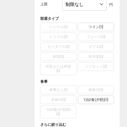
上限
円
部屋タイプ
シングル
[
0
]
ツイン
[
1
]
トリプル
[
0
]
フォース
[
0
]
セミダブル
[
0
]
ダブル
[
0
]
和室
[
0
]
和洋室
[
0
]
洋室または和室
メゾネット
[
0
]
[
0
]
食事
食事なし
[
0
]
朝食付
[
0
]
夕食付
[
0
]
1泊2食(夕朝)
[
1
]
1泊3食(夕朝昼)
[
0
]
さらに絞り込む