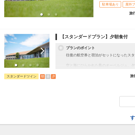
駐車場あり
屋外
旅
【スタンダードプラン】夕朝食付
プランのポイント
往復の航空券と宿泊がセットになったスタ
空と海にひらかれた島のオーベルジュ。夕
のテイストを織り交ぜたフレンチをご用意
る野菜、お米やお皿迄淡路島にこだわって
旅
朝
昼
夕
スタンダードツイン
す