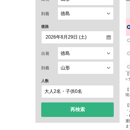
到着
復路
出発
到着
【
○
人数
【
現
【
再検索
・
・
運
ま