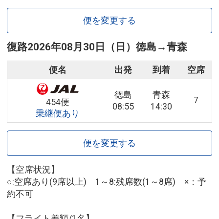
便を変更する
復路
2026年08月30日（日）
徳島
→
青森
便名
出発
到着
空席
徳島
青森
7
454便
08:55
14:30
乗継便あり
便を変更する
【空席状況】
○:空席あり(9席以上) 1～8:残席数(1～8席) ×：予
約不可
【フライト差額/1名】