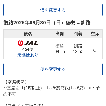
便を変更する
復路
2026年08月30日（日）
徳島
→
釧路
便名
出発
到着
空席
徳島
釧路
454便
08:55
13:55
乗継便あり
便を変更する
【空席状況】
○:空席あり(9席以上) 1～8:残席数(1～8席) ×：予
約不可
【フライト差額/1名】