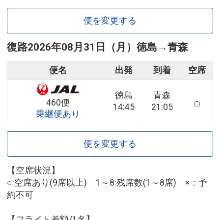
便を変更する
復路
2026年08月31日（月）
徳島
→
青森
便名
出発
到着
空席
徳島
青森
460便
14:45
21:05
乗継便あり
便を変更する
【空席状況】
○:空席あり(9席以上) 1～8:残席数(1～8席) ×：予
約不可
【フライト差額/1名】