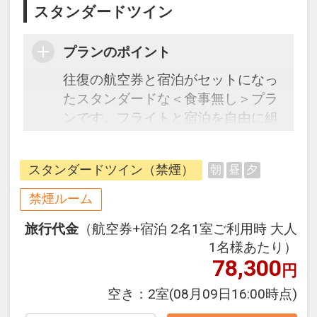
スタンダードツイン
プランのポイント
往復の航空券と宿泊がセットになっ
たスタンダードな＜食事無し＞プラ
ンです。フライトと宿泊を自由に組
み合わせできるダイナミックパッケ
ージだから、一都市滞在はもちろん
スタンダードツイン（禁煙）
朝
昼
夕
周遊旅行にも最適！
旅行期間中の1泊だけの宿泊や延
禁煙ルーム
泊・飛び泊なども自由自在です。
旅行代金
（航空券+宿泊 2名1室ご利用時 大人
フライトは、安心のJAL（または
1名様あたり）
JALグループ）確約！フライトマイ
78,300
円
ル50%貯まります。
オプションでレンタカーや現地交
空き：
2室
(08月09日16:00時点)
通・体験プランなどの追加（同時予