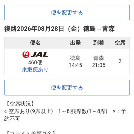
便を変更する
復路
2026年08月28日（金）
徳島
→
青森
便名
出発
到着
空席
徳島
青森
2
460便
14:45
21:05
乗継便あり
便を変更する
【空席状況】
○:空席あり(9席以上) 1～8:残席数(1～8席) ×：予
約不可
【フライト差額/1名】