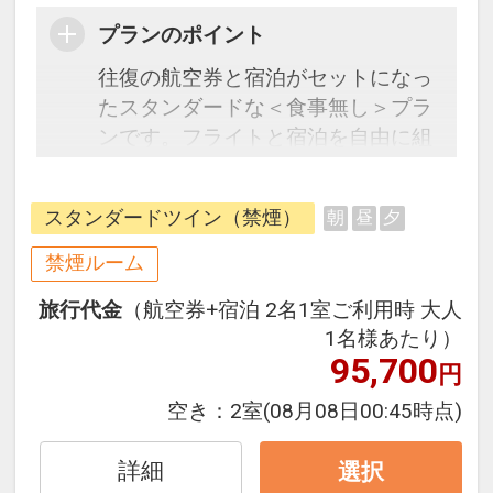
プランのポイント
往復の航空券と宿泊がセットになっ
たスタンダードな＜食事無し＞プラ
ンです。フライトと宿泊を自由に組
み合わせできるダイナミックパッケ
ージだから、一都市滞在はもちろん
スタンダードツイン（禁煙）
朝
昼
夕
周遊旅行にも最適！
旅行期間中の1泊だけの宿泊や延
禁煙ルーム
泊・飛び泊なども自由自在です。
旅行代金
（航空券+宿泊 2名1室ご利用時 大人
フライトは、安心のJAL（または
1名様あたり）
JALグループ）確約！フライトマイ
95,700
円
ル50%貯まります。
オプションでレンタカーや現地交
空き：
2室
(08月08日00:45時点)
通・体験プランなどの追加（同時予
約）が可能なプランもございます。
詳細
選択