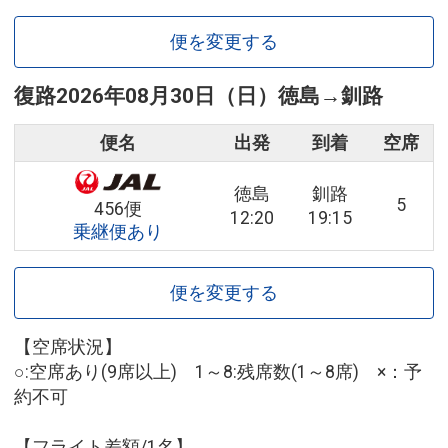
便を変更する
復路
2026年08月30日（日）
徳島
→
釧路
便名
出発
到着
空席
徳島
釧路
5
456便
12:20
19:15
乗継便あり
便を変更する
【空席状況】
○:空席あり(9席以上) 1～8:残席数(1～8席) ×：予
約不可
【フライト差額/1名】