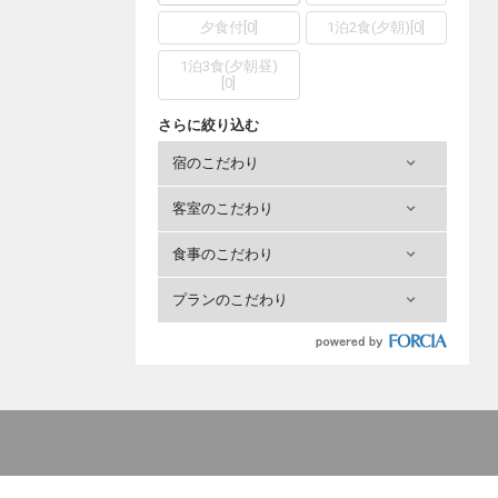
夕食付
[
0
]
1泊2食(夕朝)
[
0
]
1泊3食(夕朝昼)
[
0
]
さらに絞り込む
宿のこだわり
客室のこだわり
食事のこだわり
プランのこだわり