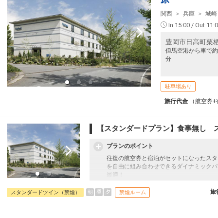
関西
兵庫
城崎
In 15:00 / Out 11:
豊岡市日高町栗栖
但馬空港から車で約
分
駐車場あり
旅行代金
（航空券+
【スタンダードプラン】食事無し 
プランのポイント
往復の航空券と宿泊がセットになったスタ
を自由に組み合わせできるダイナミックパ
最適！
旅行期間中の1泊だけの宿泊や延泊・飛び
フライトは、安心のJAL（またはJALグ
旅
朝
昼
夕
スタンダードツイン（禁煙）
禁煙ルーム
オプションでレンタカーや現地交通・体験
います。