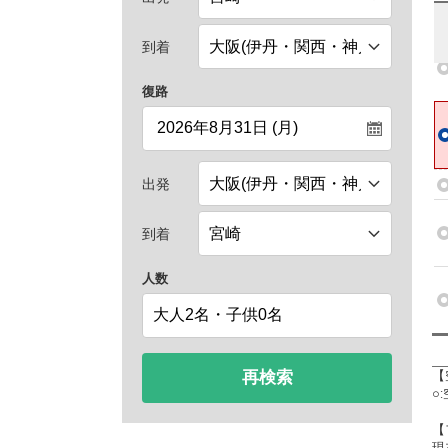
到着
復路
出発
到着
人数
再検索
【
○
【
現