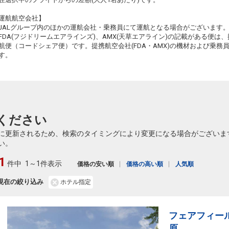
運航航空会社】
JALグループ内のほかの運航会社・乗務員にて運航となる場合がございます
FDA(フジドリームエアラインズ)、AMX(天草エアライン)の記載がある便は、提
航便（コードシェア便）です。提携航空会社(FDA・AMX)の機材および乗
す。
ください
に更新されるため、検索のタイミングにより変更になる場合がございま
い。
1
件中
1～1件表示
価格の安い順
価格の高い順
人気順
現在の絞り込み
ホテル指定
フェアフィー
原