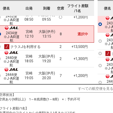
+1,200円
07:35
08:40
※J-AIR運
フライト差額
航
便名
出発
到着
空席
便名
/1名
宮崎
大阪(伊丹)
2432便
+1,200円
08:50
09:55
※J-AIR運
24
航
※J-
宮崎
大阪(伊丹)
2434便
8
選択中
12:10
13:15
※J-AIR運
24
航
※J-
クラスJを利用する
+13,500円
2
宮崎
大阪(伊丹)
2440便
2
+1,300円
18:05
19:20
※J-AIR運
24
航
※J-
宮崎
大阪(伊丹)
2444便
7
+1,200円
19:05
20:20
※J-AIR運
24
航
※J-
すべての航空便を見
空席状況】
24
:空席あり(9席以上) 1～8:残席数(1～8席) ×：予約不可
※J-
フライト差額/1名】
在選択中のフライトからの差額(大人1名あたり)です。