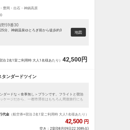
・豊岡・出石・神鍋高原
00
野59番30
25分、神鍋温泉ゆとろぎ前から徒歩約3
地図
42,500
円
宿泊 2名1室ご利用時 大人1名様あたり）
スタンダードツイン
ンダードな＜食事無し＞プランです。フライトと宿泊
ッケージだから、一都市滞在はもちろん周遊旅行にも
泊なども自由自在です。
ループ）確約！フライトマイル50%貯まります。
行代金
（航空券+宿泊 2名1室ご利用時 大人1名様あたり）
プランなどの追加（同時予約）が可能なプランもござ
42,500
円
空き：
2室
(08月09日22:30時点)