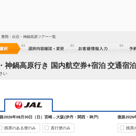
・豊岡・出石・神鍋高原ツアー一覧
・神鍋高原行き 国内航空券+宿泊 交通宿
さい
路
2026年08月30日（日）
宮崎
→
大阪(伊丹・関西・神戸)
復路
202
残席のある便のみ
直行便のみ
残席
宮崎
大阪(伊丹)
2430便