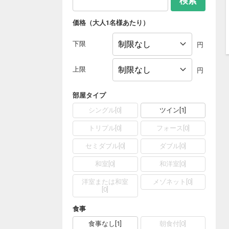
検索
価格（大人1名様あたり）
下限
円
上限
円
部屋タイプ
シングル
[
0
]
ツイン
[
1
]
トリプル
[
0
]
フォース
[
0
]
セミダブル
[
0
]
ダブル
[
0
]
和室
[
0
]
和洋室
[
0
]
洋室または和室
メゾネット
[
0
]
[
0
]
食事
食事なし
[
1
]
朝食付
[
0
]