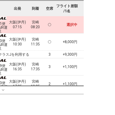
フライト差額
出発
到着
空席
/1名
大阪(伊丹)
宮崎
31便
選択中
07:15
08:20
AIR運
航
大阪(伊丹)
宮崎
33便
+8,000円
10:30
11:35
AIR運
航
クラスJを利用する
+9,300円
3
大阪(伊丹)
宮崎
39便
3
+1,100円
16:35
17:35
AIR運
航
大阪(伊丹)
宮崎
43便
2
+1,100円
17:35
18:35
AIR運
る
航
大阪(伊丹)
宮崎
45便
+1,100円
19:55
20:55
AIR運
航