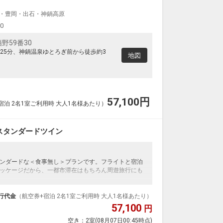
・豊岡・出石・神鍋高原
00
野59番30
25分、神鍋温泉ゆとろぎ前から徒歩約3
地図
57,100
円
宿泊 2名1室ご利用時 大人1名様あたり）
スタンダードツイン
ンダードな＜食事無し＞プランです。フライトと宿泊
ッケージだから、一都市滞在はもちろん周遊旅行にも
泊なども自由自在です。
ループ）確約！フライトマイル50%貯まります。
行代金
（航空券+宿泊 2名1室ご利用時 大人1名様あたり）
プランなどの追加（同時予約）が可能なプランもござ
57,100
円
空き：
2室
(08月07日00:45時点)