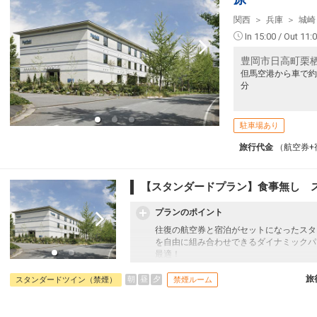
関西
兵庫
城崎
In 15:00 / Out 11:
豊岡市日高町栗栖
但馬空港から車で約
分
駐車場あり
旅行代金
（航空券+
【スタンダードプラン】食事無し 
プランのポイント
往復の航空券と宿泊がセットになったスタ
を自由に組み合わせできるダイナミックパ
最適！
旅行期間中の1泊だけの宿泊や延泊・飛び
フライトは、安心のJAL（またはJALグ
旅
朝
昼
夕
スタンダードツイン（禁煙）
禁煙ルーム
オプションでレンタカーや現地交通・体験
います。