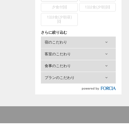
夕食付
[
0
]
1泊2食(夕朝)
[
0
]
1泊3食(夕朝昼)
[
0
]
さらに絞り込む
宿のこだわり
客室のこだわり
食事のこだわり
プランのこだわり