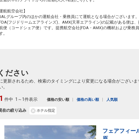
運航航空会社】
JALグループ内のほかの運航会社・乗務員にて運航となる場合がございます
FDA(フジドリームエアラインズ)、AMX(天草エアライン)の記載がある便は、提
航便（コードシェア便）です。提携航空会社(FDA・AMX)の機材および乗
す。
ください
に更新されるため、検索のタイミングにより変更になる場合がございま
い。
1
件中
1～1件表示
価格の安い順
価格の高い順
人気順
現在の絞り込み
ホテル指定
フェアフィー
原