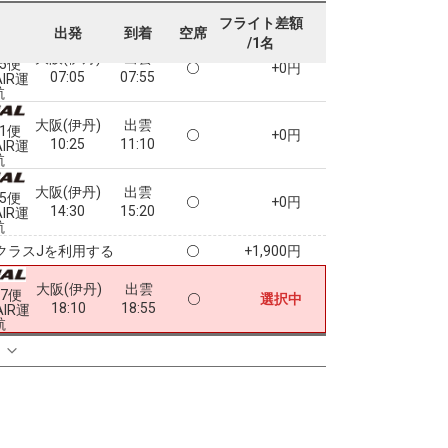
フライト差額
出発
到着
空席
/1名
大阪(伊丹)
出雲
45便
+0円
07:05
07:55
AIR運
航
大阪(伊丹)
出雲
51便
+0円
10:25
11:10
AIR運
航
大阪(伊丹)
出雲
55便
+0円
14:30
15:20
AIR運
航
クラスJを利用する
+1,900円
大阪(伊丹)
出雲
57便
選択中
18:10
18:55
AIR運
航
る