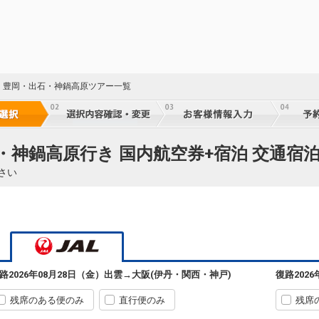
・豊岡・出石・神鍋高原ツアー一覧
・神鍋高原行き 国内航空券+宿泊 交通宿
さい
路
2026年08月28日（金）
出雲
→
大阪(伊丹・関西・神戸)
復路
202
残席のある便のみ
直行便のみ
残席