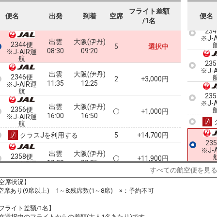
フライト差額
便名
出発
到着
空席
便名
/1名
23
※J-
出雲
大阪(伊丹)
2344便
5
選択中
08:30
09:20
※J-AIR運
航
23
※J-
出雲
大阪(伊丹)
2346便
2
+3,000円
11:35
12:25
※J-AIR運
航
23
※J-
出雲
大阪(伊丹)
2356便
+1,000円
16:00
16:50
※J-AIR運
航
クラスJを利用する
+14,700円
5
23
※J-
出雲
大阪(伊丹)
2358便
+11,900円
19:30
20:25
※J-AIR運
すべての航空便を見
航
空席状況】
:空席あり(9席以上) 1～8:残席数(1～8席) ×：予約不可
フライト差額/1名】
在選択中のフライトからの差額(大人1名あたり)です。