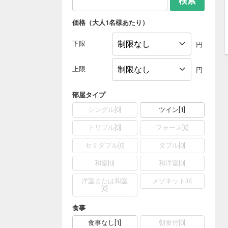
検索
価格（大人1名様あたり）
下限
円
上限
円
部屋タイプ
シングル
[
0
]
ツイン
[
1
]
トリプル
[
0
]
フォース
[
0
]
セミダブル
[
0
]
ダブル
[
0
]
和室
[
0
]
和洋室
[
0
]
洋室または和室
メゾネット
[
0
]
[
0
]
食事
食事なし
[
1
]
朝食付
[
0
]