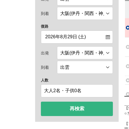
到着
復路
出発
到着
人数
再検索
【
○
【
現