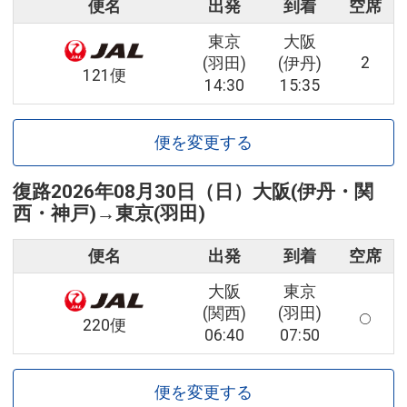
便名
出発
到着
空席
東京
大阪
2
(羽田)
(伊丹)
121便
14:30
15:35
便を変更する
復路
2026年08月30日（日）
大阪(伊丹・関
西・神戸)
→
東京(羽田)
便名
出発
到着
空席
大阪
東京
(関西)
(羽田)
220便
06:40
07:50
便を変更する