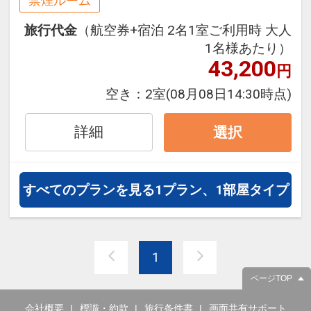
禁煙ルーム
泊・飛び泊なども自由自在です。
旅行代金
（航空券+宿泊 2名1室ご利用時 大人
フライトは、安心のJAL（または
1名様あたり）
JALグループ）確約！フライトマイ
43,200
円
ル50%貯まります。
オプションでレンタカーや現地交
空き：
2室
(08月08日14:30時点)
通・体験プランなどの追加（同時予
約）が可能なプランもございます。
詳細
選択
すべてのプランを見る
1プラン、1部屋タイプ
1
ページTOP
会社概要
標識・約款
旅行条件書
画面共有サポート