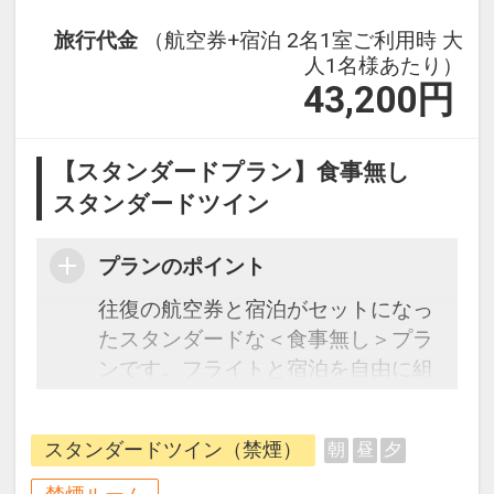
旅行代金
（航空券+宿泊 2名1室ご利用時 大
人1名様あたり）
43,200
円
【スタンダードプラン】食事無し
スタンダードツイン
プランのポイント
往復の航空券と宿泊がセットになっ
たスタンダードな＜食事無し＞プラ
ンです。フライトと宿泊を自由に組
み合わせできるダイナミックパッケ
ージだから、一都市滞在はもちろん
スタンダードツイン（禁煙）
朝
昼
夕
周遊旅行にも最適！
旅行期間中の1泊だけの宿泊や延