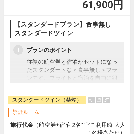
61,900
円
【スタンダードプラン】食事無し
スタンダードツイン
プランのポイント
往復の航空券と宿泊がセットになっ
たスタンダードな＜食事無し＞プラ
ンです。フライトと宿泊を自由に組
み合わせできるダイナミックパッケ
ージだから、一都市滞在はもちろん
スタンダードツイン（禁煙）
朝
昼
夕
周遊旅行にも最適！
旅行期間中の1泊だけの宿泊や延
禁煙ルーム
泊・飛び泊なども自由自在です。
旅行代金
（航空券+宿泊 2名1室ご利用時 大人
フライトは、安心のJAL（または
1名様あたり）