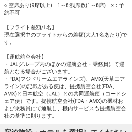
○:空席あり(9席以上) 1～8:残席数(1～8席) ×：予
約不可
【フライト差額/1名】
現在選択中のフライトからの差額(大人1名あたり)で
す。
【運航航空会社】
・JALグループ内のほかの運航会社・乗務員にて運
航となる場合がございます。
・FDA(フジドリームエアラインズ)、AMX(天草エア
ライン)の記載がある便は、提携航空会社(FDA、
AMX)と日本航空（JAL）との共同運航便（コードシ
ェア便）です。提携航空会社(FDA・AMX)の機材お
よび乗務員にて運航し、機内サービスも提携航空会
社の基準に則ります。