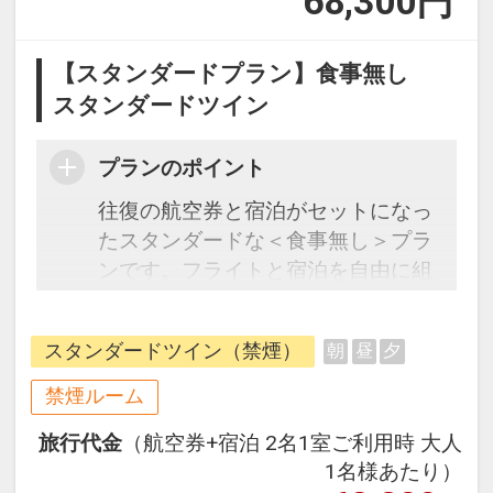
68,300
円
【スタンダードプラン】食事無し
スタンダードツイン
プランのポイント
往復の航空券と宿泊がセットになっ
たスタンダードな＜食事無し＞プラ
ンです。フライトと宿泊を自由に組
み合わせできるダイナミックパッケ
ージだから、一都市滞在はもちろん
スタンダードツイン（禁煙）
朝
昼
夕
周遊旅行にも最適！
旅行期間中の1泊だけの宿泊や延
禁煙ルーム
泊・飛び泊なども自由自在です。
旅行代金
（航空券+宿泊 2名1室ご利用時 大人
フライトは、安心のJAL（または
1名様あたり）
JALグループ）確約！フライトマイ