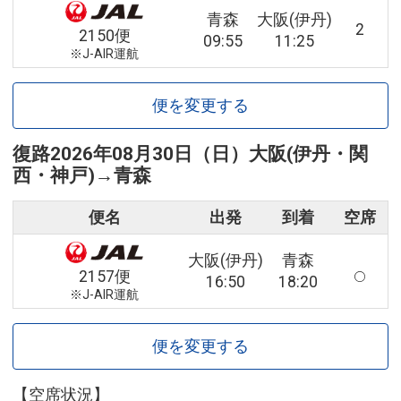
青森
大阪(伊丹)
2
2150便
09:55
11:25
※J-AIR運航
便を変更する
復路
2026年08月30日（日）
大阪(伊丹・関
西・神戸)
→
青森
便名
出発
到着
空席
大阪(伊丹)
青森
2157便
16:50
18:20
※J-AIR運航
便を変更する
【空席状況】