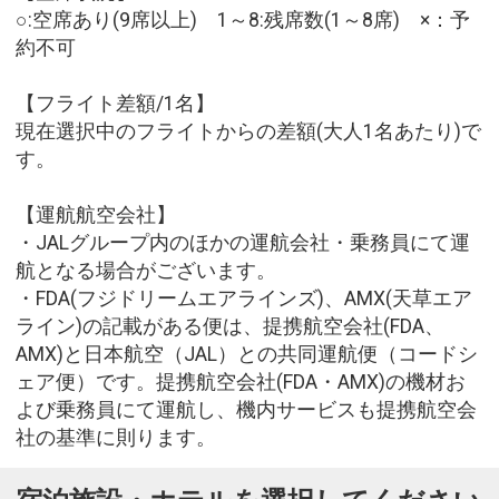
○:空席あり(9席以上) 1～8:残席数(1～8席) ×：予
約不可
【フライト差額/1名】
現在選択中のフライトからの差額(大人1名あたり)で
す。
【運航航空会社】
・JALグループ内のほかの運航会社・乗務員にて運
航となる場合がございます。
・FDA(フジドリームエアラインズ)、AMX(天草エア
ライン)の記載がある便は、提携航空会社(FDA、
AMX)と日本航空（JAL）との共同運航便（コードシ
ェア便）です。提携航空会社(FDA・AMX)の機材お
よび乗務員にて運航し、機内サービスも提携航空会
社の基準に則ります。