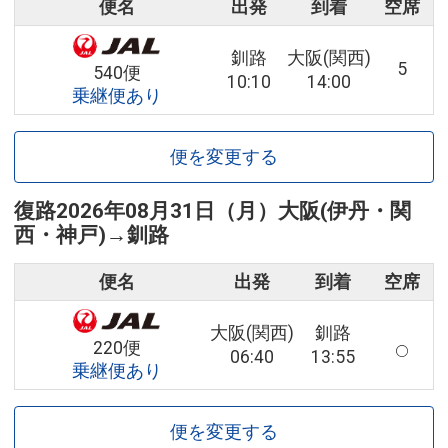
便名
出発
到着
空席
釧路
大阪(関西)
5
540便
10:10
14:00
乗継便あり
便を変更する
復路
2026年08月31日（月）
大阪(伊丹・関
西・神戸)
→
釧路
便名
出発
到着
空席
大阪(関西)
釧路
220便
06:40
13:55
乗継便あり
便を変更する