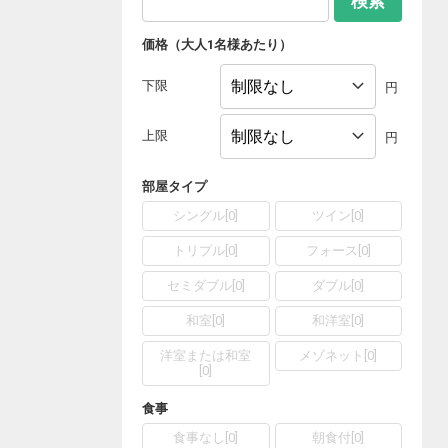
検索
価格（大人1名様あたり）
下限
円
上限
円
部屋タイプ
シングル
[
0
]
ツイン
[
0
]
トリプル
[
0
]
フォース
[
0
]
セミダブル
[
0
]
ダブル
[
0
]
和室
[
0
]
和洋室
[
0
]
洋室または和室
メゾネット
[
0
]
[
0
]
食事
食事なし
[
0
]
朝食付
[
0
]