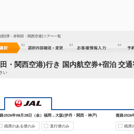
南部(堺・岸和田・関西空港)ツアー一覧
田・関西空港)行き 国内航空券+宿泊 交
さい
路
2026年08月28日（金）
福岡
→
大阪(伊丹・関西・神戸)
復路
202
残席のある便のみ
直行便のみ
残席