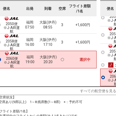
フライト差額
便名
出発
到着
空席
便名
/1名
20
※J-
福岡
大阪(伊丹)
2050便
3
+1,600円
07:50
08:55
※J-AIR運
航
20
※J-
福岡
大阪(伊丹)
2058便
3
+1,600円
16:00
17:10
※J-AIR運
航
20
※J-
福岡
大阪(伊丹)
2060便
選択中
19:00
20:20
※J-AIR運
航
20
※J-
すべての航空便を見
空席状況】
:空席あり(9席以上) 1～8:残席数(1～8席) ×：予約不可
フライト差額/1名】
在選択中のフライトからの差額(大人1名あたり)です。