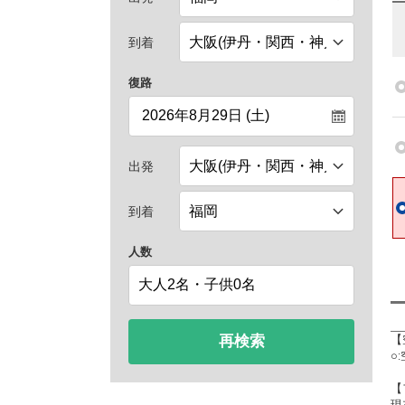
到着
復路
出発
到着
人数
再検索
【
○
【
現