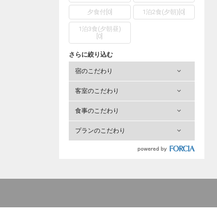
夕食付
[
0
]
1泊2食(夕朝)
[
0
]
1泊3食(夕朝昼)
[
0
]
さらに絞り込む
宿のこだわり
客室のこだわり
食事のこだわり
プランのこだわり