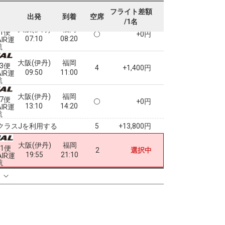
フライト差額
出発
到着
空席
/1名
大阪(伊丹)
福岡
51便
+0円
07:10
08:20
AIR運
航
大阪(伊丹)
福岡
53便
4
+1,400円
09:50
11:00
AIR運
航
大阪(伊丹)
福岡
57便
+0円
13:10
14:20
AIR運
航
クラスJを利用する
+13,800円
5
大阪(伊丹)
福岡
61便
2
選択中
19:55
21:10
AIR運
航
る