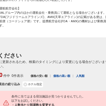
運航航空会社】
JALグループ内のほかの運航会社・乗務員にて運航となる場合がございます
FDA(フジドリームエアラインズ)、AMX(天草エアライン)の記載がある便は、提
航便（コードシェア便）です。提携航空会社(FDA・AMX)の機材および乗
す。
ください
に更新されるため、検索のタイミングにより変更になる場合がございま
い。
0
件中
0件表示
価格の安い順
価格の高い順
人気順
現在の絞り込み
ホテル指定
条件に当てはまる宿泊施設が見つかりませんでした。
以下をお試しください。
・人数当たり部屋数を変更する