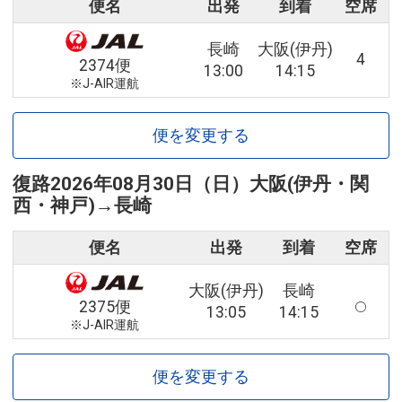
便名
出発
到着
空席
長崎
大阪(伊丹)
4
2374便
13:00
14:15
※J-AIR運航
便を変更する
復路
2026年08月30日（日）
大阪(伊丹・関
西・神戸)
→
長崎
便名
出発
到着
空席
大阪(伊丹)
長崎
2375便
13:05
14:15
※J-AIR運航
便を変更する