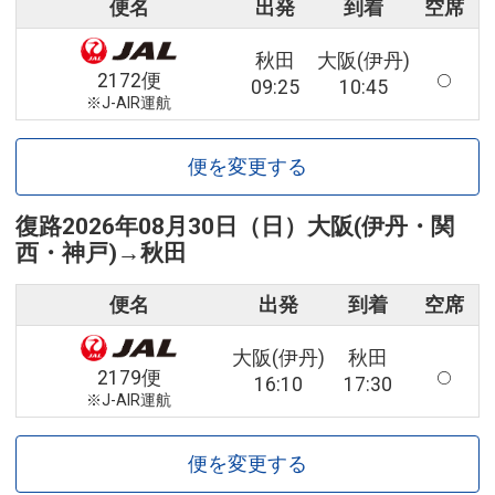
便名
出発
到着
空席
秋田
大阪(伊丹)
2172便
09:25
10:45
※J-AIR運航
便を変更する
復路
2026年08月30日（日）
大阪(伊丹・関
西・神戸)
→
秋田
便名
出発
到着
空席
大阪(伊丹)
秋田
2179便
16:10
17:30
※J-AIR運航
便を変更する