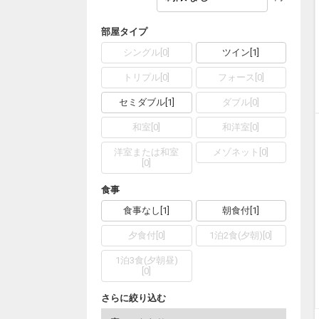
部屋タイプ
シングル
[
0
]
ツイン
[
1
]
トリプル
[
0
]
フォース
[
0
]
セミダブル
[
1
]
ダブル
[
0
]
和室
[
0
]
和洋室
[
0
]
洋室または和室
メゾネット
[
0
]
[
0
]
食事
食事なし
[
1
]
朝食付
[
1
]
夕食付
[
0
]
1泊2食(夕朝)
[
0
]
1泊3食(夕朝昼)
[
0
]
さらに絞り込む