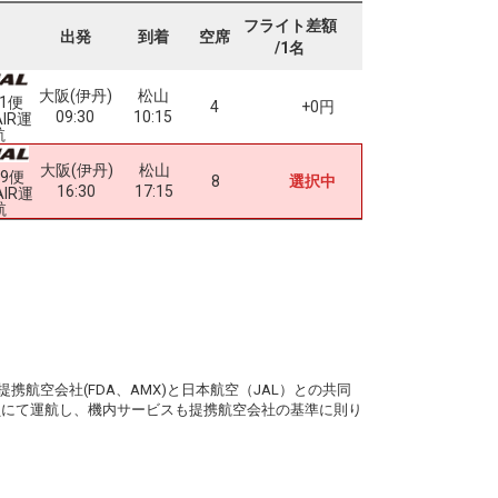
フライト差額
出発
到着
空席
/1名
大阪(伊丹)
松山
01便
4
+0円
09:30
10:15
AIR運
航
大阪(伊丹)
松山
09便
8
選択中
16:30
17:15
AIR運
航
。
携航空会社(FDA、AMX)と日本航空（JAL）との共同
務員にて運航し、機内サービスも提携航空会社の基準に則り