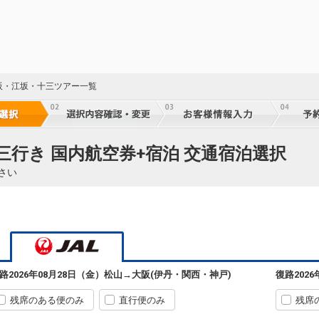
阪・江坂・十三ツアー一覧
三行き 国内航空券+宿泊 交通宿泊選択
さい
路
2026年08月28日（金）
松山
→
大阪(伊丹・関西・神戸)
復路
202
残席のある便のみ
直行便のみ
残席