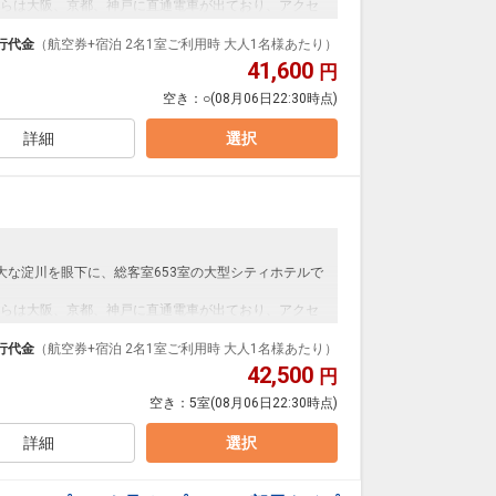
らは大阪、京都、神戸に直通電車が出ており、アクセ
と便利です。
ランやバー・カフェ等ホテル内に7つもございます。ま
行代金
（航空券+宿泊 2名1室ご利用時 大人1名様あたり）
を誇るフィットネスクラブ「GOLD'S GYM」や、ゴル
41,600
円
ゴルフクラブ」が宿泊者特別価格で利用可能。
空き：
○
(08月06日22:30時点)
ングルベッド2台・2段ベッド1台のお部屋となります。
詳細
選択
大な淀川を眼下に、総客室653室の大型シティホテルで
らは大阪、京都、神戸に直通電車が出ており、アクセ
と便利です。
ランやバー・カフェ等ホテル内に7つもございます。ま
行代金
（航空券+宿泊 2名1室ご利用時 大人1名様あたり）
を誇るフィットネスクラブ「GOLD'S GYM」や、ゴル
42,500
円
ゴルフクラブ」が宿泊者特別価格で利用可能。
空き：
5室
(08月06日22:30時点)
ングルベッド2台・2段ベッド1台のお部屋となります。
詳細
選択