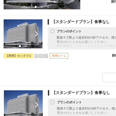
旅
【スタンダードプラン】食事なし
プランのポイント
阪急十三駅より徒歩5分の好アクセス。雄
寛ぎのひとときをお過ごしください。
阪急電車のハブターミナルである十三駅か
ス抜群！伊丹空港からは乗換１回約20分
お食事は館内に和・洋・中・鉄板焼レスト
旅
朝
昼
夕
【禁煙】セミダブル
禁煙ルーム
た館内にある世界最大級規模のネットワーク
フの練習ができる「クローバービレッジ・
※4名1室利用はフォースルーム23㎡、シ
【スタンダードプラン】食事なし
プランのポイント
阪急十三駅より徒歩5分の好アクセス。雄
寛ぎのひとときをお過ごしください。