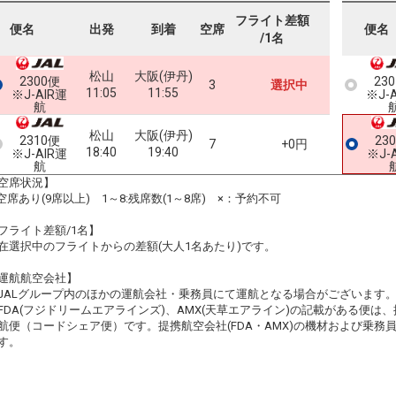
フライト差額
便名
出発
到着
空席
便名
/1名
松山
大阪(伊丹)
2300便
23
3
選択中
11:05
11:55
※J-AIR運
※J-
航
松山
大阪(伊丹)
2310便
23
7
+0円
18:40
19:40
※J-AIR運
※J-
航
空席状況】
:空席あり(9席以上) 1～8:残席数(1～8席) ×：予約不可
フライト差額/1名】
在選択中のフライトからの差額(大人1名あたり)です。
運航航空会社】
JALグループ内のほかの運航会社・乗務員にて運航となる場合がございます
FDA(フジドリームエアラインズ)、AMX(天草エアライン)の記載がある便は、提
航便（コードシェア便）です。提携航空会社(FDA・AMX)の機材および乗
す。