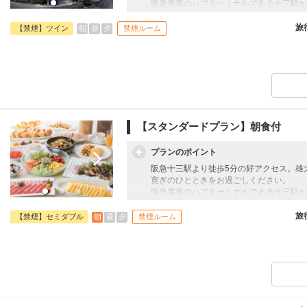
阪急電車のハブターミナルである十三駅か
ス抜群！伊丹空港からは乗換１回約20分
お食事は館内に和・洋・中・鉄板焼レスト
旅
朝
昼
夕
【禁煙】ツイン
禁煙ルーム
た館内にある世界最大級規模のネットワーク
フの練習ができる「クローバービレッジ・
※4名1室利用はフォースルーム23㎡、シ
【スタンダードプラン】朝食付
プランのポイント
阪急十三駅より徒歩5分の好アクセス。雄
寛ぎのひとときをお過ごしください。
阪急電車のハブターミナルである十三駅か
ス抜群！伊丹空港からは乗換１回約20分
お食事は館内に和・洋・中・鉄板焼レスト
旅
朝
昼
夕
【禁煙】セミダブル
禁煙ルーム
た館内にある世界最大級規模のネットワーク
フの練習ができる「クローバービレッジ・
※4名1室利用はフォースルーム23㎡、シ