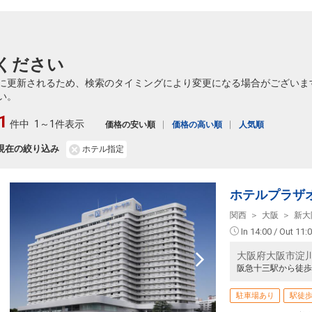
ください
に更新されるため、検索のタイミングにより変更になる場合がございま
い。
1
件中
1～1件表示
価格の安い順
価格の高い順
人気順
現在の絞り込み
ホテル指定
ホテルプラザ
関西
大阪
新大
In 14:00 / Out 11:
大阪府大阪市淀川区
阪急十三駅から徒歩
駐車場あり
駅徒歩