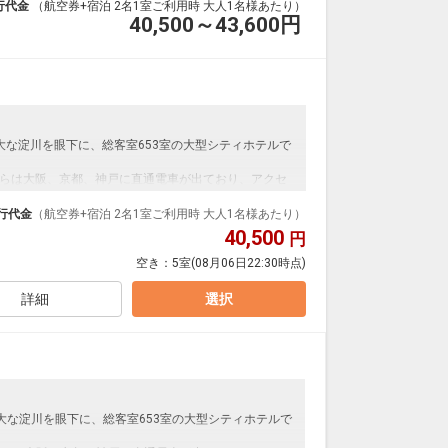
行代金
（航空券+宿泊 2名1室ご利用時 大人1名様あたり）
40,500～43,600
円
大な淀川を眼下に、総客室653室の大型シティホテルで
らは大阪、京都、神戸に直通電車が出ており、アクセ
と便利です。
ランやバー・カフェ等ホテル内に7つもございます。ま
行代金
（航空券+宿泊 2名1室ご利用時 大人1名様あたり）
を誇るフィットネスクラブ「GOLD'S GYM」や、ゴル
40,500
円
ゴルフクラブ」が宿泊者特別価格で利用可能。
空き：
5室
(08月06日22:30時点)
ングルベッド2台・2段ベッド1台のお部屋となります。
詳細
選択
大な淀川を眼下に、総客室653室の大型シティホテルで