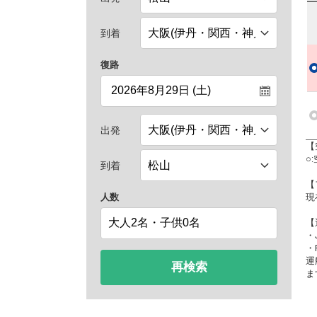
到着
復路
出発
【
○
到着
【
人数
現
【
・
・
運
再検索
ま