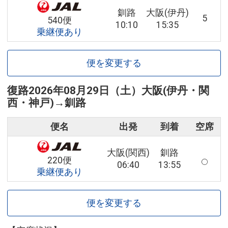
釧路
大阪(伊丹)
5
540便
10:10
15:35
乗継便あり
便を変更する
復路
2026年08月29日（土）
大阪(伊丹・関
西・神戸)
→
釧路
便名
出発
到着
空席
大阪(関西)
釧路
220便
06:40
13:55
乗継便あり
便を変更する