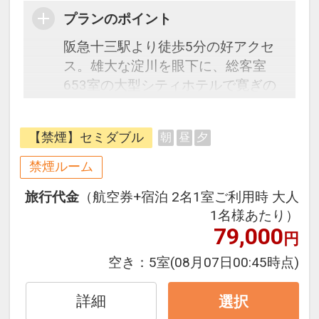
プランのポイント
阪急十三駅より徒歩5分の好アクセ
ス。雄大な淀川を眼下に、総客室
653室の大型シティホテルで寛ぎの
ひとときをお過ごしください。
阪急電車のハブターミナルである十
【禁煙】セミダブル
朝
昼
夕
三駅からは大阪、京都、神戸に直通
電車が出ており、アクセス抜群！伊
禁煙ルーム
丹空港からは乗換１回約20分と便利
旅行代金
（航空券+宿泊 2名1室ご利用時 大人
です。
1名様あたり）
お食事は館内に和・洋・中・鉄板焼
79,000
円
レストランやバー・カフェ等ホテル
内に7つもございます。また館内に
空き：
5室
(08月07日00:45時点)
ある世界最大級規模のネットワーク
を誇るフィットネスクラブ「GOLD'S
詳細
選択
GYM」や、ゴルフの練習ができる