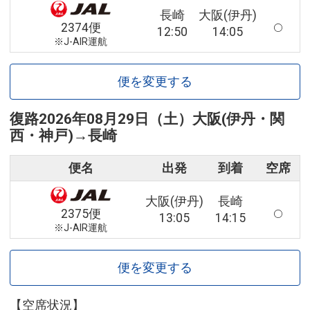
長崎
大阪(伊丹)
2374便
12:50
14:05
※J-AIR運航
便を変更する
復路
2026年08月29日（土）
大阪(伊丹・関
西・神戸)
→
長崎
便名
出発
到着
空席
大阪(伊丹)
長崎
2375便
13:05
14:15
※J-AIR運航
便を変更する
【空席状況】