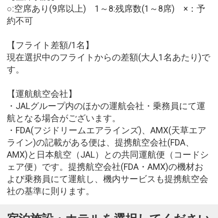
○:空席あり(9席以上) 1～8:残席数(1～8席) ×：予
約不可
【フライト差額/1名】
現在選択中のフライトからの差額(大人1名あたり)で
す。
【運航航空会社】
・JALグループ内のほかの運航会社・乗務員にて運
航となる場合がございます。
・FDA(フジドリームエアラインズ)、AMX(天草エア
ライン)の記載がある便は、提携航空会社(FDA、
AMX)と日本航空（JAL）との共同運航便（コードシ
ェア便）です。提携航空会社(FDA・AMX)の機材お
よび乗務員にて運航し、機内サービスも提携航空会
社の基準に則ります。