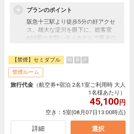
プランのポイント
阪急十三駅より徒歩5分の好アクセ
ス。雄大な淀川を眼下に、総客室
653室の大型シティホテルで寛ぎの
ひとときをお過ごしください。
阪急電車のハブターミナルである十
【禁煙】セミダブル
朝
昼
夕
三駅からは大阪、京都、神戸に直通
電車が出ており、アクセス抜群！伊
禁煙ルーム
丹空港からは乗換１回約20分と便利
旅行代金
（航空券+宿泊 2名1室ご利用時 大人
です。
1名様あたり）
お食事は館内に和・洋・中・鉄板焼
45,100
円
レストランやバー・カフェ等ホテル
内に7つもございます。また館内に
空き：
5室
(08月07日13:00時点)
ある世界最大級規模のネットワーク
を誇るフィットネスクラブ「GOLD'S
詳細
選択