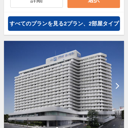
ド（下段セミダブル+上段シング
ル）のお部屋になります。
すべてのプランを見る
2プラン、2部屋タイプ