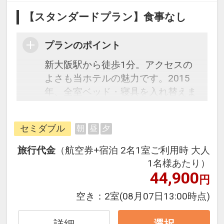
【スタンダードプラン】食事なし
プランのポイント
新大阪駅から徒歩1分。アクセスの
よさも当ホテルの魅力です。2015
年、全室ベッド・寝具を入れ替えま
した。ベッドは全米シェアNo.1のサ
ータ社製。またお部屋のバスルーム
セミダブル
朝
昼
夕
は全室≪ミラブルシャワーヘッド≫
を完備！
旅行代金
（航空券+宿泊 2名1室ご利用時 大人
1名様あたり）
※セミツインルームは、シングルル
44,900
円
ームにエキストラベットを入れたお
空き：
2室
(08月07日13:00時点)
部屋になります。
※バンクベットルームは、２段ベッ
詳細
選択