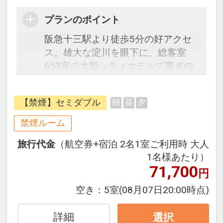
プランのポイント
阪急十三駅より徒歩5分の好アクセ
ス。雄大な淀川を眼下に、総客室
653室の大型シティホテルで寛ぎの
ひとときをお過ごしください。
阪急電車のハブターミナルである十
【禁煙】セミダブル
朝
昼
夕
三駅からは大阪、京都、神戸に直通
電車が出ており、アクセス抜群！伊
禁煙ルーム
丹空港からは乗換１回約20分と便利
旅行代金
（航空券+宿泊 2名1室ご利用時 大人
です。
1名様あたり）
お食事は館内に和・洋・中・鉄板焼
71,700
円
レストランやバー・カフェ等ホテル
内に7つもございます。また館内に
空き：
5室
(08月07日20:00時点)
ある世界最大級規模のネットワーク
を誇るフィットネスクラブ「GOLD'S
詳細
選択