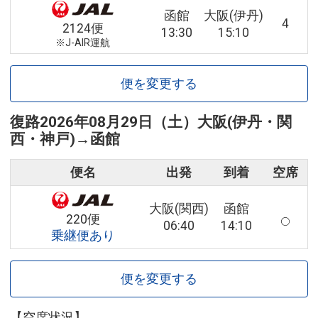
函館
大阪(伊丹)
4
2124便
13:30
15:10
※J-AIR運航
便を変更する
復路
2026年08月29日（土）
大阪(伊丹・関
西・神戸)
→
函館
便名
出発
到着
空席
大阪(関西)
函館
220便
06:40
14:10
乗継便あり
便を変更する
【空席状況】