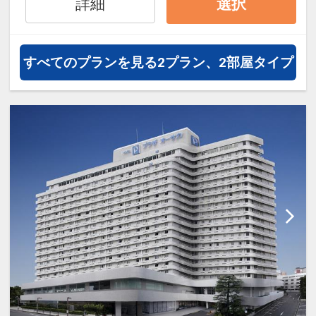
詳細
選択
ド（下段セミダブル+上段シング
ル）のお部屋になります。
すべてのプランを見る
2プラン、2部屋タイプ