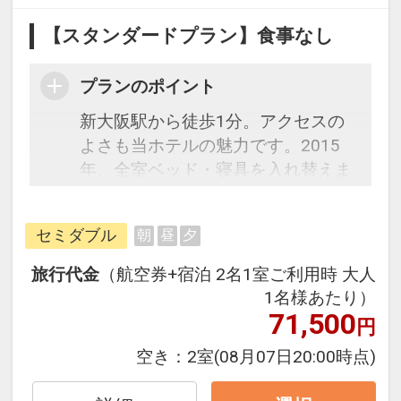
【スタンダードプラン】食事なし
プランのポイント
新大阪駅から徒歩1分。アクセスの
よさも当ホテルの魅力です。2015
年、全室ベッド・寝具を入れ替えま
した。ベッドは全米シェアNo.1のサ
ータ社製。またお部屋のバスルーム
セミダブル
朝
昼
夕
は全室≪ミラブルシャワーヘッド≫
を完備！
旅行代金
（航空券+宿泊 2名1室ご利用時 大人
1名様あたり）
※セミツインルームは、シングルル
71,500
円
ームにエキストラベットを入れたお
空き：
2室
(08月07日20:00時点)
部屋になります。
※バンクベットルームは、２段ベッ