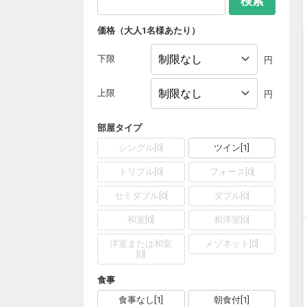
検索
価格（大人1名様あたり）
下限
円
上限
円
部屋タイプ
シングル
[
0
]
ツイン
[
1
]
トリプル
[
0
]
フォース
[
0
]
セミダブル
[
0
]
ダブル
[
0
]
和室
[
0
]
和洋室
[
0
]
洋室または和室
メゾネット
[
0
]
[
0
]
食事
食事なし
[
1
]
朝食付
[
1
]