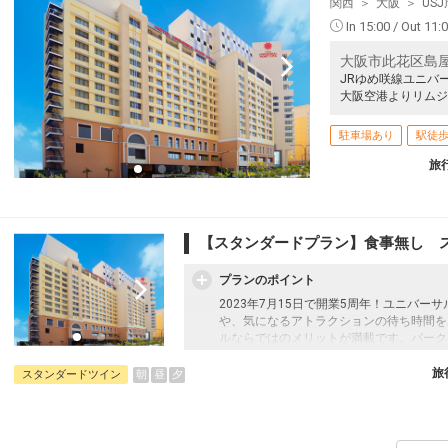
関西
大阪
US
In 15:00 / Out 11:
大阪市此花区島屋
JRゆめ咲線ユニバ
大阪空港よりリムジ
駐車場あり
駅徒歩
旅
【スタンダードプラン】食事無し 
プランのポイント
2023年7月15日で開業5周年！ユニバ
や、気になるアトラクションの待ち時間を
ルならではのメリットが満載です。パーク
る多彩なコンセプトルーム、全室バス・ト
し＞プラン
旅
朝
昼
夕
スタンダードツイン