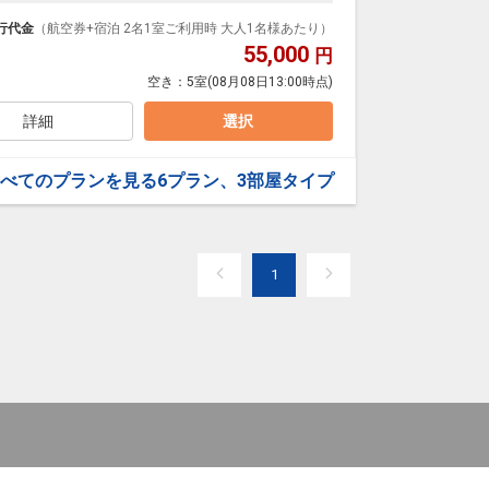
イレセパレートの客室で快適に過ごせます。＜朝食付
行代金
（航空券+宿泊 2名1室ご利用時 大人1名様あたり）
55,000
円
空き：
5室
(08月08日13:00時点)
詳細
選択
べてのプランを見る
6プラン、3部屋タイプ
1