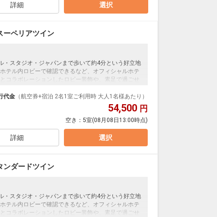
詳細
選択
スーペリアツイン
ーサル・スタジオ・ジャパンまで歩いて約4分という好立地
ホテル内ロビーで確認できるなど、オフィシャルホテ
とコラボレーションしたロビー装飾や、素足で過ごせ
イレセパレートの客室で快適に過ごせます。＜食事な
行代金
（航空券+宿泊 2名1室ご利用時 大人1名様あたり）
54,500
円
空き：
5室
(08月08日13:00時点)
詳細
選択
タンダードツイン
ーサル・スタジオ・ジャパンまで歩いて約4分という好立地
ホテル内ロビーで確認できるなど、オフィシャルホテ
とコラボレーションしたロビー装飾や、素足で過ごせ