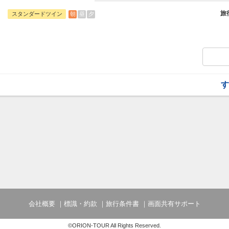
る多彩なコンセプトルーム、全室バス・ト
＞プラン
旅
朝
昼
夕
スタンダードツイン
す
会社概要
標識・約款
旅行条件書
画面共有サポート
©ORION-TOUR All Rights Reserved.