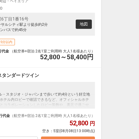
J周辺・ベイエリア
00
6丁目1番16号
地図
ーサルシティ駅より徒歩約2分
ンバスで約45分
5分以内
行代金
（航空券+宿泊 2名1室ご利用時 大人1名様あたり）
52,800～58,400
円
スタンダードツイン
ーサル・スタジオ・ジャパンまで歩いて約4分という好立地
ホテル内ロビーで確認できるなど、オフィシャルホテ
とコラボレーションしたロビー装飾や、素足で過ごせ
イレセパレートの客室で快適に過ごせます。＜食事な
行代金
（航空券+宿泊 2名1室ご利用時 大人1名様あたり）
52,800
円
空き：
5室
(08月08日13:00時点)