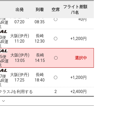
フライト差額
出発
到着
空席
/1名
大阪(伊丹)
長崎
71便
+0円
07:20
08:35
AIR運
航
大阪(伊丹)
長崎
73便
+1,200円
11:20
12:30
AIR運
航
大阪(伊丹)
長崎
75便
選択中
13:05
14:15
AIR運
航
大阪(伊丹)
長崎
77便
+1,200円
17:25
18:40
AIR運
航
クラスJを利用する
+2,400円
2
る