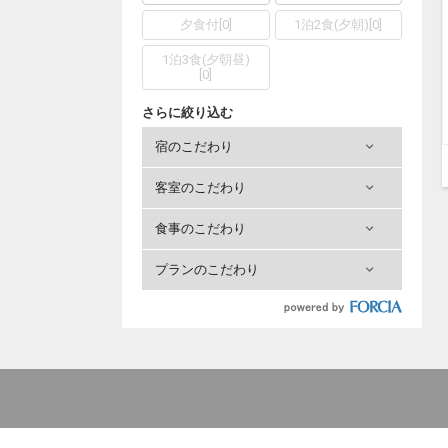
夕食付
[
0
]
1泊2食(夕朝)
[
0
]
1泊3食(夕朝昼)
[
0
]
さらに絞り込む
宿のこだわり
客室のこだわり
食事のこだわり
プランのこだわり