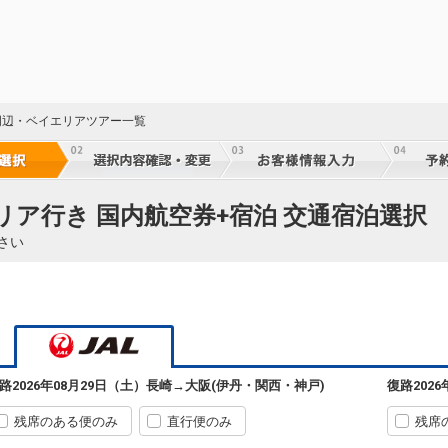
J周辺・ベイエリアツアー一覧
リア行き 国内航空券+宿泊 交通宿泊選択
さい
路
2026年08月29日（土）
長崎
→
大阪(伊丹・関西・神戸)
復路
202
残席のある便のみ
直行便のみ
残席