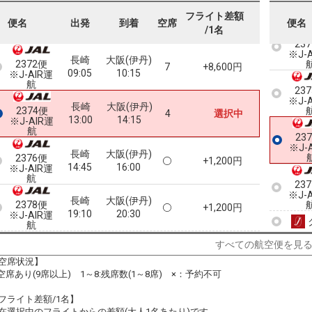
フライト差額
便名
出発
到着
空席
便名
/1名
23
※J-
長崎
大阪(伊丹)
2372便
7
+8,600円
09:05
10:15
※J-AIR運
航
23
※J-
長崎
大阪(伊丹)
2374便
4
選択中
13:00
14:15
※J-AIR運
航
23
※J-
長崎
大阪(伊丹)
2376便
+1,200円
14:45
16:00
※J-AIR運
航
23
※J-
長崎
大阪(伊丹)
2378便
+1,200円
19:10
20:30
※J-AIR運
航
クラスJを利用する
+2,400円
7
すべての航空便を見
空席状況】
:空席あり(9席以上) 1～8:残席数(1～8席) ×：予約不可
フライト差額/1名】
在選択中のフライトからの差額(大人1名あたり)です。