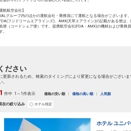
運航航空会社】
JALグループ内のほかの運航会社・乗務員にて運航となる場合がございます
FDA(フジドリームエアラインズ)、AMX(天草エアライン)の記載がある便は、提
航便（コードシェア便）です。提携航空会社(FDA・AMX)の機材および乗
す。
ください
に更新されるため、検索のタイミングにより変更になる場合がございま
い。
1
件中
1～1件表示
価格の安い順
価格の高い順
人気順
現在の絞り込み
ホテル指定
ホテル ユニバ