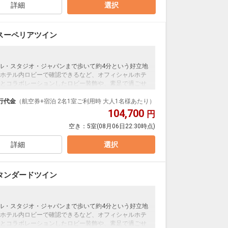
詳細
選択
スーペリアツイン
ーサル・スタジオ・ジャパンまで歩いて約4分という好立地
ホテル内ロビーで確認できるなど、オフィシャルホテ
とコラボレーションしたロビー装飾や、素足で過ごせ
イレセパレートの客室で快適に過ごせます。＜食事な
行代金
（航空券+宿泊 2名1室ご利用時 大人1名様あたり）
104,700
円
空き：
5室
(08月06日22:30時点)
詳細
選択
タンダードツイン
ーサル・スタジオ・ジャパンまで歩いて約4分という好立地
ホテル内ロビーで確認できるなど、オフィシャルホテ
とコラボレーションしたロビー装飾や、素足で過ごせ