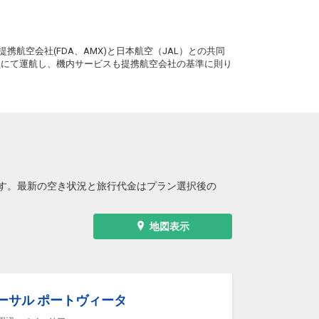
+2,100円
0便
09:25
13:55
便あり
。
クラスJを利用する
+54,700円
携航空会社(FDA、AMX)と日本航空（JAL）との共同
務員にて運航し、機内サービスも提携航空会社の基準に則り
大阪(伊丹)
釧路
+2,100円
2便
10:20
13:55
便あり
クラスJを利用する
+54,700円
大阪(伊丹)
釧路
+1,000円
4便
11:25
19:15
便あり
クラスJを利用する
+25,300円
4
す。最新の空き状況と旅行代金はプラン選択後の
大阪(伊丹)
釧路
+2,100円
6便
12:25
19:15
便あり
地図表示
クラスJを利用する
+34,600円
5
大阪(伊丹)
釧路
+2,100円
8便
13:25
19:15
便あり
ーサル ポートヴィータ
クラスJを利用する
+34,600円
2