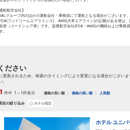
11
釧路
大阪(関西)
乗継
運航航空会社】
+31,100円
540便
10:10
14:00
JALグループ内のほかの運航会社・乗務員にて運航となる場合がございます
乗継便あり
FDA(フジドリームエアラインズ)、AMX(天草エアライン)の記載がある便は、提
クラスJを利用する
― 円
航便（コードシェア便）です。提携航空会社(FDA・AMX)の機材および乗
11
す。
釧路
大阪(伊丹)
乗継
2
+1,100円
542便
14:45
19:45
乗継便あり
クラスJを利用する
+37,500円
2
11
釧路
大阪(伊丹)
乗継
3
+6,600円
542便
ください
14:45
18:40
乗継便あり
に更新されるため、検索のタイミングにより変更になる場合がございま
クラスJを利用する
+37,500円
2
い。
11
釧路
大阪(伊丹)
乗継
1
2
+6,600円
542便
件中
1～1件表示
14:45
19:05
価格の安い順
価格の高い順
人気順
乗継便あり
現在の絞り込み
ホテル指定
クラスJを利用する
+37,500円
2
11
釧路
大阪(伊丹)
乗継
2
+6,600円
542便
14:45
20:25
ホテル ユニバ
乗継便あり