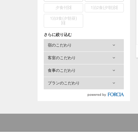
夕食付
[
0
]
1泊2食(夕朝)
[
0
]
1泊3食(夕朝昼)
[
0
]
さらに絞り込む
宿のこだわり
客室のこだわり
食事のこだわり
プランのこだわり