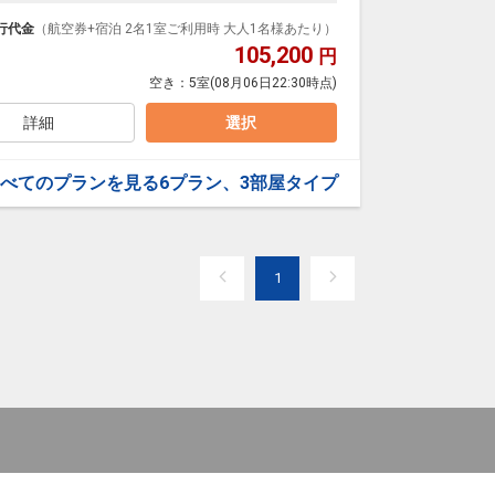
イレセパレートの客室で快適に過ごせます。＜朝食付
行代金
（航空券+宿泊 2名1室ご利用時 大人1名様あたり）
105,200
円
空き：
5室
(08月06日22:30時点)
詳細
選択
べてのプランを見る
6プラン、3部屋タイプ
1