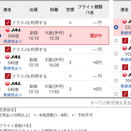
釧路
大阪(伊丹)
フライト差額
4
+1,100円
540便
便名
出発
到着
空席
便名
10:10
14:35
/1名
乗継便あり
クラスJを利用する
― 円
22
釧路
大阪(伊丹)
乗継
4
選択中
540便
10:10
15:35
乗継便あり
クラスJを利用する
― 円
10
釧路
大阪(伊丹)
乗継
3
+0円
540便
10:10
16:00
乗継便あり
クラスJを利用する
― 円
10
釧路
大阪(伊丹)
乗継
3
+0円
540便
10:10
17:45
乗継便あり
クラスJを利用する
― 円
すべての航空便を見
10
空席状況】
釧路
大阪(伊丹)
乗継
:空席あり(9席以上) 1～8:残席数(1～8席) ×：予約不可
4
+1,100円
540便
10:10
18:40
乗継便あり
フライト差額/1名】
クラスJを利用する
― 円
在選択中のフライトからの差額(大人1名あたり)です。