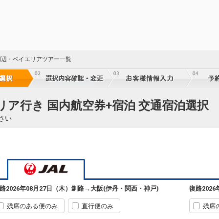
J周辺・ベイエリアツアー一覧
リア行き 国内航空券+宿泊 交通宿泊選択
さい
釧路
大阪(伊丹)
路
2026年08月27日（木）
釧路
→
大阪(伊丹・関西・神戸)
復路
202
3
+1,100円
540便
10:10
13:35
乗継便あり
残席のある便のみ
直行便のみ
残席
クラスJを利用する
― 円