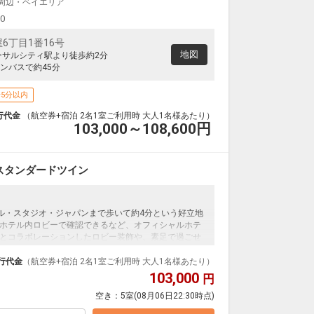
J周辺・ベイエリア
大阪(伊丹)
釧路
+2,100円
0便
14:30
19:15
00
便あり
6丁目1番16号
クラスJを利用する
+34,600円
2
地図
ーサルシティ駅より徒歩約2分
ンバスで約45分
大阪(関西)
釧路
+2,300円
4便
14:40
19:15
便あり
5分以内
クラスJを利用する
+26,600円
5
行代金
（航空券+宿泊 2名1室ご利用時 大人1名様あたり）
103,000～108,600
円
大阪(伊丹)
釧路
+1,000円
4便
15:30
19:15
便あり
スタンダードツイン
クラスJを利用する
+25,300円
2
ーサル・スタジオ・ジャパンまで歩いて約4分という好立地
ホテル内ロビーで確認できるなど、オフィシャルホテ
とコラボレーションしたロビー装飾や、素足で過ごせ
イレセパレートの客室で快適に過ごせます。＜食事な
行代金
（航空券+宿泊 2名1室ご利用時 大人1名様あたり）
103,000
円
空き：
5室
(08月06日22:30時点)