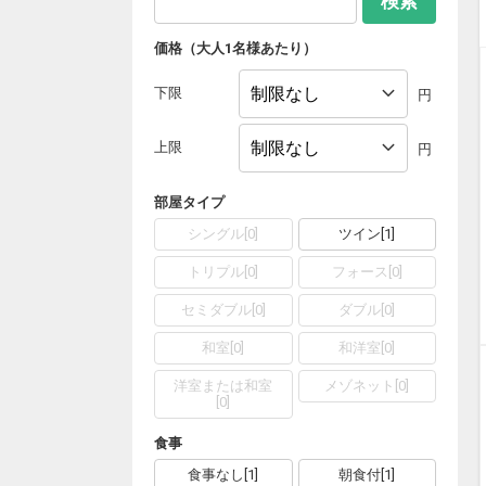
検索
価格（大人1名様あたり）
下限
円
上限
円
部屋タイプ
シングル
[
0
]
ツイン
[
1
]
トリプル
[
0
]
フォース
[
0
]
セミダブル
[
0
]
ダブル
[
0
]
和室
[
0
]
和洋室
[
0
]
洋室または和室
メゾネット
[
0
]
[
0
]
食事
食事なし
[
1
]
朝食付
[
1
]