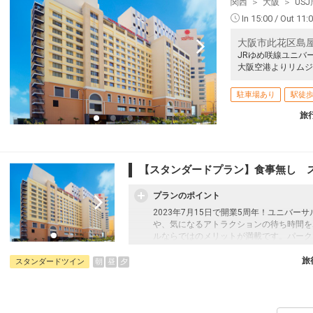
クラスJを利用する
+37,500円
2
関西
大阪
US
12
In 15:00 / Out 11:
釧路
大阪(関西)
乗継
+29,900円
542便
14:45
22:00
大阪市此花区島屋
乗継便あり
JRゆめ咲線ユニバ
クラスJを利用する
+16,500円
2
大阪空港よりリムジ
22
乗継
駐車場あり
駅徒歩
旅
12
乗継
【スタンダードプラン】食事無し 
プランのポイント
2023年7月15日で開業5周年！ユニバ
や、気になるアトラクションの待ち時間を
ルならではのメリットが満載です。パーク
る多彩なコンセプトルーム、全室バス・ト
し＞プラン
旅
朝
昼
夕
スタンダードツイン