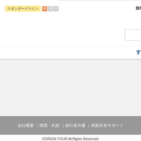
る多彩なコンセプトルーム、全室バス・ト
＞プラン
旅
朝
昼
夕
スタンダードツイン
す
会社概要
標識・約款
旅行条件書
画面共有サポート
©ORION-TOUR All Rights Reserved.