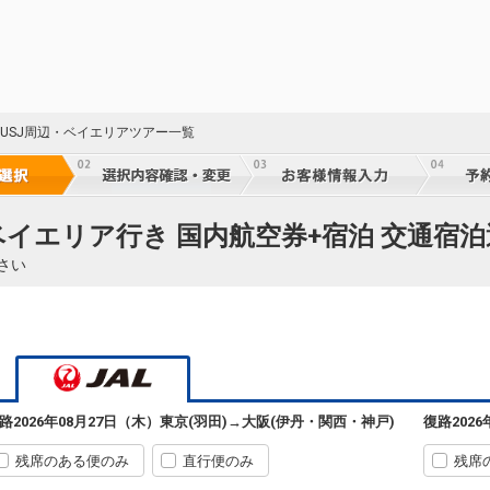
 USJ周辺・ベイエリアツアー一覧
・ベイエリア行き 国内航空券+宿泊 交通宿
さい
東京(羽田)
大阪(伊丹)
+900円
06:30
07:30
101便
路
2026年08月27日（木）
東京(羽田)
→
大阪(伊丹・関西・神戸)
復路
202
クラスJを利用する
+7,700円
残席のある便のみ
直行便のみ
残席
東京(羽田)
大阪(関西)
選択中