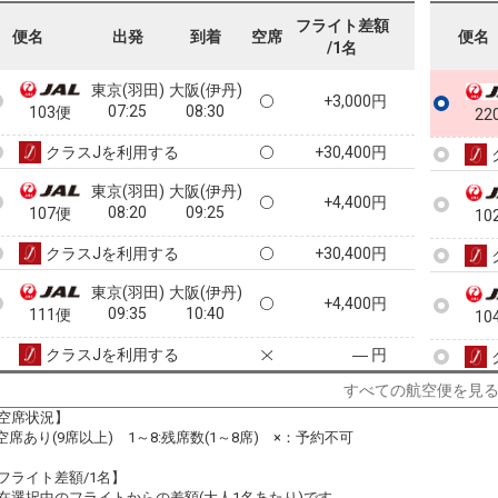
07:20
08:35
221便
フライト差額
便名
出発
到着
空席
便名
/1名
クラスJを利用する
+6,800円
3
東京(羽田)
大阪(伊丹)
+3,000円
07:25
08:30
103便
22
クラスJを利用する
+30,400円
東京(羽田)
大阪(伊丹)
+4,400円
08:20
09:25
107便
10
クラスJを利用する
+30,400円
東京(羽田)
大阪(伊丹)
+4,400円
09:35
10:40
111便
10
クラスJを利用する
― 円
すべての航空便を見
東京(羽田)
大阪(伊丹)
+3,000円
10:40
11:45
113便
空席状況】
10
:空席あり(9席以上) 1～8:残席数(1～8席) ×：予約不可
クラスJを利用する
+30,400円
フライト差額/1名】
東京(羽田)
大阪(伊丹)
在選択中のフライトからの差額(大人1名あたり)です。