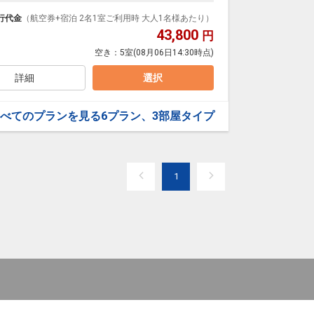
イレセパレートの客室で快適に過ごせます。＜朝食付
行代金
（航空券+宿泊 2名1室ご利用時 大人1名様あたり）
43,800
円
空き：
5室
(08月06日14:30時点)
詳細
選択
べてのプランを見る
6プラン、3部屋タイプ
1