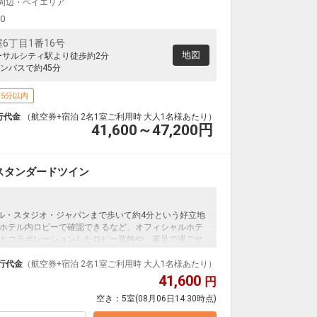
J周辺・ベイエリア
大阪(伊丹)
東京(羽田)
5
+3,500円
14:30
15:50
0便
00
6丁目1番16号
クラスJを利用する
+31,500円
地図
ーサルシティ駅より徒歩約2分
ンバスで約45分
大阪(関西)
東京(羽田)
4
+2,300円
14:40
16:05
4便
5分以内
クラスJを利用する
+18,900円
4
行代金
（航空券+宿泊 2名1室ご利用時 大人1名様あたり）
41,600～47,200
円
大阪(伊丹)
東京(羽田)
+2,300円
15:30
17:00
4便
スタンダードツイン
クラスJを利用する
+30,300円
大阪(伊丹)
東京(羽田)
8
+900円
16:20
17:50
6便
ーサル・スタジオ・ジャパンまで歩いて約4分という好立地
ホテル内ロビーで確認できるなど、オフィシャルホテ
クラスJを利用する
+30,300円
とコラボレーションしたロビー装飾や、素足で過ごせ
イレセパレートの客室で快適に過ごせます。＜食事な
大阪(伊丹)
東京(羽田)
行代金
（航空券+宿泊 2名1室ご利用時 大人1名様あたり）
2
+3,500円
16:45
18:10
8便
41,600
円
空き：
5室
(08月06日14:30時点)
クラスJを利用する
+31,500円