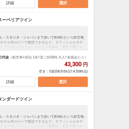
詳細
選択
大阪(伊丹)
東京(羽田)
7
+7,700円
18:25
19:45
0便
スーペリアツイン
クラスJを利用する
― 円
大阪(伊丹)
東京(羽田)
+6,300円
19:35
20:55
4便
ーサル・スタジオ・ジャパンまで歩いて約4分という好立地
ホテル内ロビーで確認できるなど、オフィシャルホテ
クラスJを利用する
+31,500円
とコラボレーションしたロビー装飾や、素足で過ごせ
イレセパレートの客室で快適に過ごせます。＜食事な
大阪(伊丹)
東京(羽田)
行代金
（航空券+宿泊 2名1室ご利用時 大人1名様あたり）
+3,700円
20:00
21:20
8便
43,300
円
空き：
5室
(08月06日14:30時点)
クラスJを利用する
+30,300円
詳細
選択
大阪(関西)
東京(羽田)
+2,500円
21:00
22:25
8便
クラスJを利用する
+7,900円
3
タンダードツイン
ーサル・スタジオ・ジャパンまで歩いて約4分という好立地
ホテル内ロビーで確認できるなど、オフィシャルホテ
とコラボレーションしたロビー装飾や、素足で過ごせ