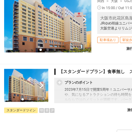
関西
大阪
US
東京(羽田)
大阪(伊丹)
+2,300円
14:55
16:00
125便
12
In 15:00 / Out 11:
クラスJを利用する
+17,500円
7
大阪市此花区島屋
JRゆめ咲線ユニバ
東京(羽田)
大阪(伊丹)
大阪空港よりリムジ
+3,700円
16:40
17:45
127便
22
駐車場あり
駅徒歩
クラスJを利用する
― 円
旅
東京(羽田)
大阪(伊丹)
+3,000円
17:35
18:40
131便
12
クラスJを利用する
+30,400円
【スタンダードプラン】食事無し 
東京(羽田)
大阪(伊丹)
プランのポイント
+3,000円
18:00
19:05
133便
12
2023年7月15日で開業5周年！ユニバ
や、気になるアトラクションの待ち時間を
クラスJを利用する
+30,400円
ルならではのメリットが満載です。パーク
る多彩なコンセプトルーム、全室バス・ト
東京(羽田)
大阪(伊丹)
し＞プラン
旅
朝
昼
夕
スタンダードツイン
+4,400円
18:40
19:45
137便
12
クラスJを利用する
+30,400円
6