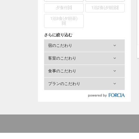
夕食付
[
0
]
1泊2食(夕朝)
[
0
]
1泊3食(夕朝昼)
[
0
]
さらに絞り込む
宿のこだわり
客室のこだわり
食事のこだわり
プランのこだわり