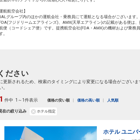
+3,000円
11:30
12:35
115便
11
運航航空会社】
クラスJを利用する
― 円
JALグループ内のほかの運航会社・乗務員にて運航となる場合がございます
FDA(フジドリームエアラインズ)、AMX(天草エアライン)の記載がある便は、提
東京(羽田)
大阪(伊丹)
航便（コードシェア便）です。提携航空会社(FDA・AMX)の機材および乗
+3,000円
12:30
13:35
す。
117便
11
クラスJを利用する
+30,400円
東京(羽田)
大阪(関西)
+1,900円
12:35
14:00
225便
11
ください
クラスJを利用する
+8,500円
7
に更新されるため、検索のタイミングにより変更になる場合がございま
東京(羽田)
大阪(伊丹)
い。
+3,000円
13:30
14:35
119便
11
1
件中
1～1件表示
価格の安い順
価格の高い順
人気順
クラスJを利用する
+17,900円
3
現在の絞り込み
ホテル指定
東京(羽田)
大阪(伊丹)
+2,300円
14:30
15:35
121便
11
クラスJを利用する
+17,500円
5
ホテル ユニバ