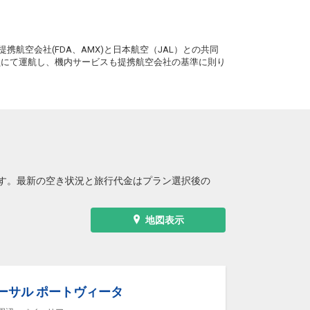
+3,500円
09:25
10:40
0便
。
クラスJを利用する
+31,500円
携航空会社(FDA、AMX)と日本航空（JAL）との共同
務員にて運航し、機内サービスも提携航空会社の基準に則り
大阪(伊丹)
東京(羽田)
7
+2,000円
10:20
11:35
2便
クラスJを利用する
+31,500円
大阪(伊丹)
東京(羽田)
5
+900円
11:25
12:40
4便
クラスJを利用する
+30,300円
す。最新の空き状況と旅行代金はプラン選択後の
大阪(伊丹)
東京(羽田)
+3,500円
12:25
13:40
6便
地図表示
クラスJを利用する
+31,500円
大阪(伊丹)
東京(羽田)
+3,500円
13:25
14:40
8便
ーサル ポートヴィータ
クラスJを利用する
― 円