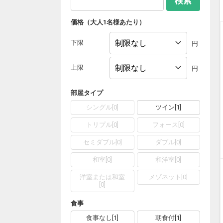
検索
価格（大人1名様あたり）
下限
円
上限
円
部屋タイプ
シングル
[
0
]
ツイン
[
1
]
トリプル
[
0
]
フォース
[
0
]
セミダブル
[
0
]
ダブル
[
0
]
和室
[
0
]
和洋室
[
0
]
洋室または和室
メゾネット
[
0
]
[
0
]
食事
食事なし
[
1
]
朝食付
[
1
]