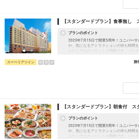
東京(羽田)
大阪(伊丹)
+4,400円
19:10
20:25
139便
13
クラスJを利用する
+30,400円
【スタンダードプラン】食事無し 
東京(羽田)
大阪(関西)
プランのポイント
5
+2,500円
20:40
22:00
229便
13
2023年7月15日で開業5周年！ユニバ
や、気になるアトラクションの待ち時間を
クラスJを利用する
+10,700円
3
ルならではのメリットが満載です。パーク
る多彩なコンセプトルーム、全室バス・ト
し＞プラン
旅
朝
昼
夕
スーペリアツイン
13
22
【スタンダードプラン】朝食付 ス
プランのポイント
2023年7月15日で開業5周年！ユニバ
や、気になるアトラクションの待ち時間を
ルならではのメリットが満載です。パーク