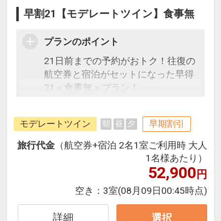
早割21【モデレートツイン】食事無
プランのポイント
21日前までの予約がおトク！往復の
航空券と宿泊がセットになった早得
21＜食事無＞プラン！
ユニバーサル・スタジオ・ジャパン
モデレートツイン
早期割引
朝
昼
夕
へ徒歩すぐのオフィシャルホテル
で、大自然をテーマにした空間が魅
旅行代金
（航空券+宿泊 2名1室ご利用時 大人
力。心も体も癒される緑豊かなイン
1名様あたり）
テリアで、充実した朝食が自慢で
52,900
円
す。素材の旨味や楽しさにこだわっ
空き：
3室
(08月09日00:45時点)
たお料理を数多く取り揃え、心身と
もに元気をチャージできます。落ち
詳細
選択
着いたデザインの客室は、アースカ