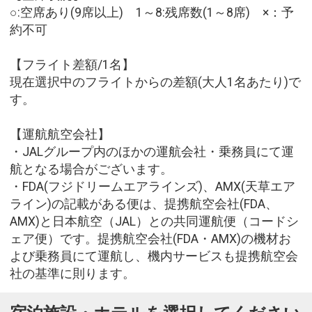
○:空席あり(9席以上) 1～8:残席数(1～8席) ×：予
約不可
【フライト差額/1名】
現在選択中のフライトからの差額(大人1名あたり)で
す。
【運航航空会社】
・JALグループ内のほかの運航会社・乗務員にて運
航となる場合がございます。
・FDA(フジドリームエアラインズ)、AMX(天草エア
ライン)の記載がある便は、提携航空会社(FDA、
AMX)と日本航空（JAL）との共同運航便（コードシ
ェア便）です。提携航空会社(FDA・AMX)の機材お
よび乗務員にて運航し、機内サービスも提携航空会
社の基準に則ります。