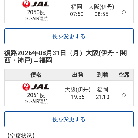
福岡
大阪(伊丹)
2050便
07:50
08:55
※J-AIR運航
便を変更する
復路
2026年08月31日（月）
大阪(伊丹・関
西・神戸)
→
福岡
便名
出発
到着
空席
大阪(伊丹)
福岡
2061便
19:55
21:10
※J-AIR運航
便を変更する
【空席状況】