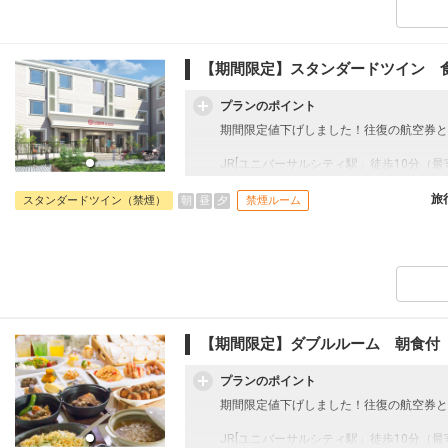
【期間限定】スタンダードツイン 
プランのポイント
期間限定値下げしました！往復の航空券と
JR[ユニバーサルシティ駅」徒歩10分（
Zepp大阪ベイサイドに隣接するのでラ
内です。
旅
朝
昼
夕
スタンダードツイン（禁煙）
禁煙ルーム
1階は「花畑」、2階は「ジャングル」、
楽しさを満喫頂けます。お部屋のバリエー
適！何度泊まっても、ワクワクできるホテ
客室＆ロビーで無線LAN（Wi-Fl）完備
【期間限定】ダブルルーム 朝食付
プランのポイント
期間限定値下げしました！往復の航空券と
JR[ユニバーサルシティ駅」徒歩10分（