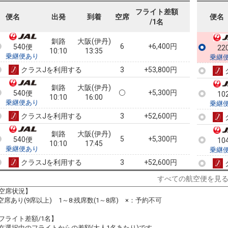
540便
10:10
15:35
乗継便あり
フライト差額
便名
出発
到着
空席
便名
/1名
クラスJを利用する
+52,600円
5
釧路
大阪(伊丹)
6
+6,400円
540便
22
10:10
13:35
乗継便あり
乗継
クラスJを利用する
+53,800円
3
釧路
大阪(伊丹)
+5,300円
540便
10
10:10
16:00
乗継便あり
乗継
クラスJを利用する
+52,600円
3
釧路
大阪(伊丹)
5
+5,300円
540便
10
10:10
17:45
乗継便あり
乗継
クラスJを利用する
+52,600円
3
すべての航空便を見
釧路
大阪(伊丹)
+6,400円
540便
10
10:10
18:40
空席状況】
乗継便あり
乗継
:空席あり(9席以上) 1～8:残席数(1～8席) ×：予約不可
クラスJを利用する
+53,800円
3
フライト差額/1名】
釧路
大阪(関西)
在選択中のフライトからの差額(大人1名あたり)です。