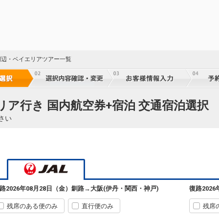
J周辺・ベイエリアツアー一覧
リア行き 国内航空券+宿泊 交通宿泊選択
さい
釧路
大阪(伊丹)
3
+1,200円
540便
10:10
14:35
乗継便あり
路
2026年08月28日（金）
釧路
→
大阪(伊丹・関西・神戸)
復路
202
クラスJを利用する
+53,800円
5
残席のある便のみ
直行便のみ
残席
釧路
大阪(伊丹)
4
選択中