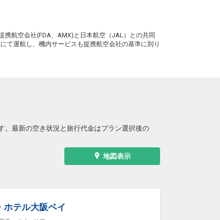
+2,100円
0便
09:25
13:55
便あり
。
クラスJを利用する
+54,700円
4
携航空会社(FDA、AMX)と日本航空（JAL）との共同
務員にて運航し、機内サービスも提携航空会社の基準に則り
大阪(伊丹)
釧路
+2,100円
2便
10:20
13:55
便あり
クラスJを利用する
+54,700円
3
大阪(伊丹)
釧路
+1,000円
4便
11:25
19:15
便あり
クラスJを利用する
+8,800円
2
す。最新の空き状況と旅行代金はプラン選択後の
大阪(伊丹)
釧路
+2,100円
6便
12:25
19:15
便あり
地図表示
クラスJを利用する
+4,600円
3
大阪(伊丹)
釧路
+2,100円
8便
13:25
19:15
便あり
・ホテル大阪ベイ
クラスJを利用する
+26,400円
4