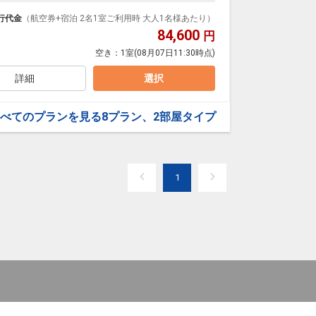
イブやイベント時の利用が◎！テーマパークまでも徒歩圏
行代金
（航空券+宿泊 2名1室ご利用時 大人1名様あたり）
3階は「宇宙」とフロア毎にコンセプトを分け、遊び心と
84,600
円
ションが豊富なのでファミリーにもグループにも最
空き：
1室
(08月07日11:30時点)
ルです。
、館内にはコインランドリーも完備。
詳細
選択
べてのプランを見る
8プラン、2部屋タイプ
1