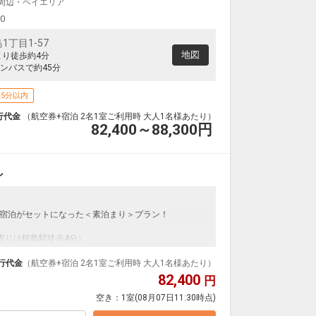
J周辺・ベイエリア
大阪(伊丹)
釧路
+2,100円
0便
14:30
19:15
00
便あり
丁目1-57
クラスJを利用する
+9,900円
2
地図
より徒歩約4分
ンバスで約45分
大阪(関西)
釧路
+2,300円
4便
14:40
19:15
便あり
5分以内
クラスJを利用する
+4,900円
4
行代金
（航空券+宿泊 2名1室ご利用時 大人1名様あたり）
82,400～88,300
円
大阪(伊丹)
釧路
+1,000円
4便
15:30
19:15
便あり
し
クラスJを利用する
+3,500円
5
宿泊がセットになった＜素泊まり＞プラン！
最寄りは桜島駅徒歩4分）
イブやイベント時の利用が◎！テーマパークまでも徒歩圏
行代金
（航空券+宿泊 2名1室ご利用時 大人1名様あたり）
3階は「宇宙」とフロア毎にコンセプトを分け、遊び心と
82,400
円
ションが豊富なのでファミリーにもグループにも最
空き：
1室
(08月07日11:30時点)
ルです。
、館内にはコインランドリーも完備。