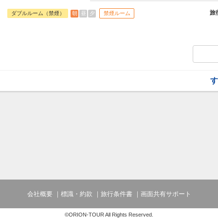
Zepp大阪ベイサイドに隣接するのでラ
内です。
旅
朝
昼
夕
ダブルルーム（禁煙）
禁煙ルーム
1階は「花畑」、2階は「ジャングル」、
楽しさを満喫頂けます。お部屋のバリエー
適！何度泊まっても、ワクワクできるホテ
客室＆ロビーで無線LAN（Wi-Fl）完備
す
会社概要
標識・約款
旅行条件書
画面共有サポート
©ORION-TOUR All Rights Reserved.