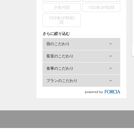
夕食付
[
0
]
1泊2食(夕朝)
[
0
]
1泊3食(夕朝昼)
[
0
]
さらに絞り込む
宿のこだわり
客室のこだわり
食事のこだわり
プランのこだわり