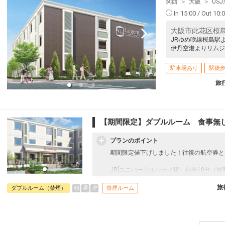
関西
大阪
US
釧路
大阪(関西)
+300円
542便
12
14:45
22:00
In 15:00 / Out 10:
乗継便あり
乗継
クラスJを利用する
+32,800円
4
大阪市此花区桜島1
JRゆめ咲線桜島駅
伊丹空港よりリムジ
22
乗継
駐車場あり
駅徒歩
旅
12
乗継
【期間限定】ダブルルーム 食事無
プランのポイント
期間限定値下げしました！往復の航空券と
JR[ユニバーサルシティ駅」徒歩10分（
Zepp大阪ベイサイドに隣接するのでラ
内です。
旅
朝
昼
夕
ダブルルーム（禁煙）
禁煙ルーム
1階は「花畑」、2階は「ジャングル」、
楽しさを満喫頂けます。お部屋のバリエー
適！何度泊まっても、ワクワクできるホテ
客室＆ロビーで無線LAN（Wi-Fl）完備