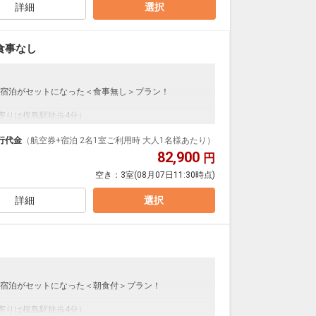
詳細
選択
食事なし
宿泊がセットになった＜食事無し＞プラン！
最寄りは桜島駅徒歩4分）
イブやイベント時の利用が◎！テーマパークまでも徒歩圏
行代金
（航空券+宿泊 2名1室ご利用時 大人1名様あたり）
3階は「宇宙」とフロア毎にコンセプトを分け、遊び心と
82,900
円
ションが豊富なのでファミリーにもグループにも最
空き：
3室
(08月07日11:30時点)
ルです。
、館内にはコインランドリーも完備。
詳細
選択
宿泊がセットになった＜朝食付＞プラン！
最寄りは桜島駅徒歩4分）