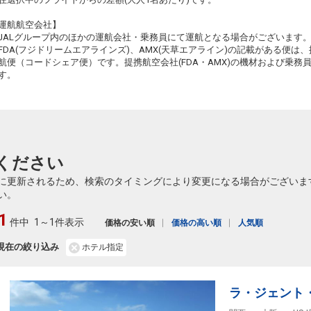
3
+1,400円
540便
11
10:10
14:00
乗継便あり
乗継
運航航空会社】
クラスJを利用する
+25,700円
2
JALグループ内のほかの運航会社・乗務員にて運航となる場合がございます
FDA(フジドリームエアラインズ)、AMX(天草エアライン)の記載がある便は、提
釧路
大阪(伊丹)
航便（コードシェア便）です。提携航空会社(FDA・AMX)の機材および乗
+1,200円
542便
11
14:45
18:40
す。
乗継便あり
乗継
クラスJを利用する
+53,800円
7
釧路
大阪(伊丹)
+1,200円
542便
11
14:45
19:05
乗継便あり
乗継
ください
クラスJを利用する
+53,800円
7
に更新されるため、検索のタイミングにより変更になる場合がございま
釧路
大阪(伊丹)
い。
+6,400円
542便
11
14:45
19:45
乗継便あり
乗継
1
件中
1～1件表示
価格の安い順
価格の高い順
人気順
クラスJを利用する
+53,800円
7
現在の絞り込み
ホテル指定
釧路
大阪(伊丹)
+6,400円
542便
11
14:45
20:25
乗継便あり
乗継
クラスJを利用する
+53,800円
7
ラ・ジェント