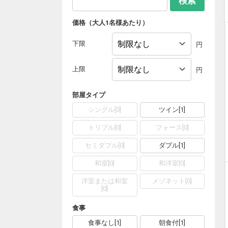
検索
価格（大人1名様あたり）
下限
円
上限
円
部屋タイプ
シングル
[
0
]
ツイン
[
1
]
トリプル
[
0
]
フォース
[
0
]
セミダブル
[
0
]
ダブル
[
1
]
和室
[
0
]
和洋室
[
0
]
洋室または和室
メゾネット
[
0
]
[
0
]
食事
食事なし
[
1
]
朝食付
[
1
]