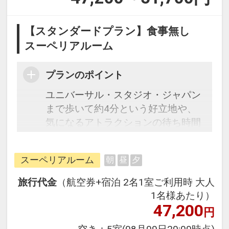
【スタンダードプラン】食事無し
スーペリアルーム
プランのポイント
ユニバーサル・スタジオ・ジャパン
まで歩いて約4分という好立地や、
気になるアトラクションの待ち時間
をホテル内ロビーで確認できるな
ど、オフィシャルホテルならではの
スーペリアルーム
朝
昼
夕
メリットが満載です。パークで大人
気のミニオンがホテルでも大騒ぎ♪
旅行代金
（航空券+宿泊 2名1室ご利用時 大人
客室は落ち着いた色で上質なデザイ
1名様あたり）
ンの快適空間。エリアトップクラス
47,200
円
の広さを誇り、ゆったりとお寛ぎい