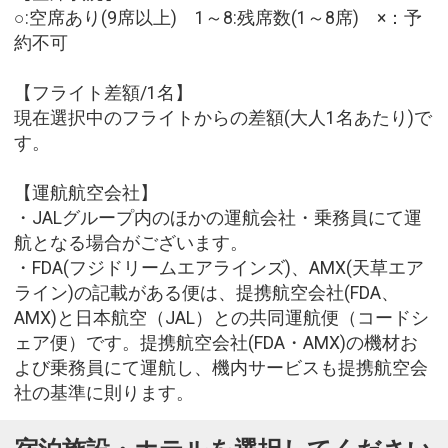
○:空席あり(9席以上) 1～8:残席数(1～8席) ×：予
約不可
【フライト差額/1名】
現在選択中のフライトからの差額(大人1名あたり)で
す。
【運航航空会社】
・JALグループ内のほかの運航会社・乗務員にて運
航となる場合がございます。
・FDA(フジドリームエアラインズ)、AMX(天草エア
ライン)の記載がある便は、提携航空会社(FDA、
AMX)と日本航空（JAL）との共同運航便（コードシ
ェア便）です。提携航空会社(FDA・AMX)の機材お
よび乗務員にて運航し、機内サービスも提携航空会
社の基準に則ります。