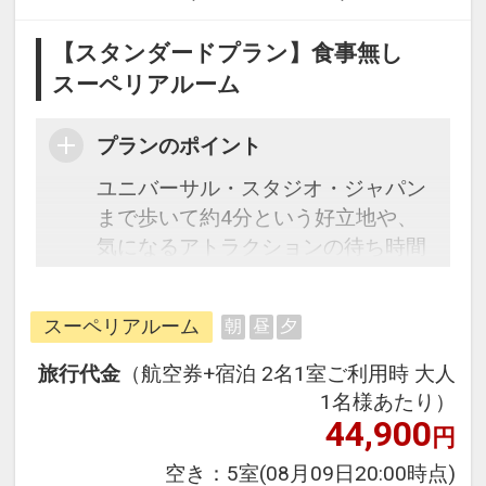
【スタンダードプラン】食事無し
スーペリアルーム
プランのポイント
ユニバーサル・スタジオ・ジャパン
まで歩いて約4分という好立地や、
気になるアトラクションの待ち時間
をホテル内ロビーで確認できるな
ど、オフィシャルホテルならではの
スーペリアルーム
朝
昼
夕
メリットが満載です。パークで大人
気のミニオンがホテルでも大騒ぎ♪
旅行代金
（航空券+宿泊 2名1室ご利用時 大人
客室は落ち着いた色で上質なデザイ
1名様あたり）
ンの快適空間。エリアトップクラス
44,900
円
の広さを誇り、ゆったりとお寛ぎい
空き：
5室
(08月09日20:00時点)
ただけます。