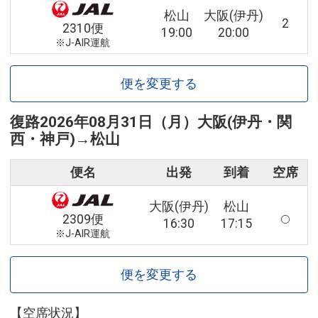
松山
大阪(伊丹)
2
2310便
19:00
20:00
※J-AIR運航
便を変更する
復路
2026年08月31日（月）
大阪(伊丹・関
西・神戸)
→
松山
便名
出発
到着
空席
大阪(伊丹)
松山
2309便
16:30
17:15
※J-AIR運航
便を変更する
【空席状況】