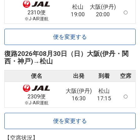
松山
大阪(伊丹)
2310便
19:00
20:00
※J-AIR運航
便を変更する
復路
2026年08月30日（日）
大阪(伊丹・関
西・神戸)
→
松山
便名
出発
到着
空席
大阪(伊丹)
松山
2309便
16:30
17:15
※J-AIR運航
便を変更する
【空席状況】