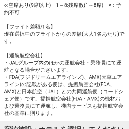
○:空席あり(9席以上) 1～8:残席数(1～8席) ×：予
約不可
【フライト差額/1名】
現在選択中のフライトからの差額(大人1名あたり)で
す。
【運航航空会社】
・JALグループ内のほかの運航会社・乗務員にて運
航となる場合がございます。
・FDA(フジドリームエアラインズ)、AMX(天草エア
ライン)の記載がある便は、提携航空会社(FDA、
AMX)と日本航空（JAL）との共同運航便（コードシ
ェア便）です。提携航空会社(FDA・AMX)の機材お
よび乗務員にて運航し、機内サービスも提携航空会
社の基準に則ります。