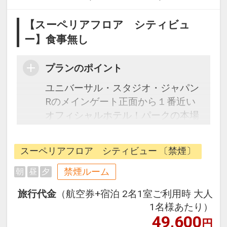
【スーペリアフロア シティビュ
ー】食事無し
プランのポイント
ユニバーサル・スタジオ・ジャパン
Rのメインゲート正面から１番近い
オフィシャルホテル！パークの本場
アメリカへの旅をテーマとした館内
は、ニューヨークのブロードウェイ
スーペリアフロア シティビュー 〔禁煙〕
をイメージしたロビー、JFK空港の
滑走路の様な通路、ラスベガスのカ
禁煙ルーム
朝
昼
夕
ジノをデザインした空間やLAを彷彿
旅行代金
（航空券+宿泊 2名1室ご利用時 大人
させるエントランス等パークでの世
1名様あたり）
界観をそのままお楽しみいただけま
49,600
円
す。タイムマシンさながらの光のエ