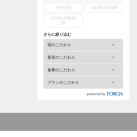
夕食付
[
0
]
1泊2食(夕朝)
[
0
]
1泊3食(夕朝昼)
[
0
]
さらに絞り込む
宿のこだわり
客室のこだわり
食事のこだわり
プランのこだわり