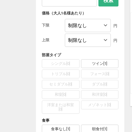
検索
価格（大人1名様あたり）
下限
円
上限
円
部屋タイプ
シングル
[
0
]
ツイン
[
1
]
トリプル
[
0
]
フォース
[
0
]
セミダブル
[
0
]
ダブル
[
0
]
和室
[
0
]
和洋室
[
0
]
洋室または和室
メゾネット
[
0
]
[
0
]
食事
食事なし
[
1
]
朝食付
[
1
]