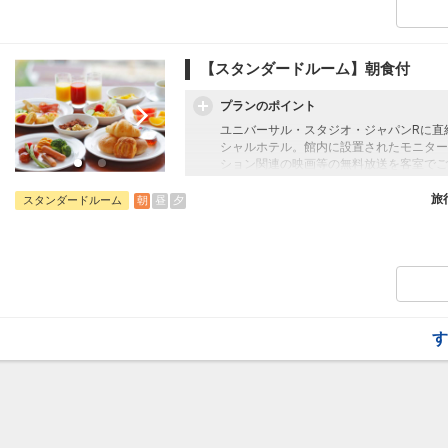
ドリンクサービス付
【スタンダードルーム】朝食付
プランのポイント
ユニバーサル・スタジオ・ジャパンRに直結
シャルホテル。館内に設置されたモニター
ション関連の映画等の無料放送を客室でご覧いた
源泉100％の天然展望温泉！ジェットバ
される天空のスパ・リゾート。
旅
朝
昼
夕
スタンダードルーム
≪SkySpa[S-PARK]利用料金≫
大人（中学生以上）：2,000円+入湯税15
小人（３歳以上）：1,000円+入湯税150円
ドリンクサービス付
す