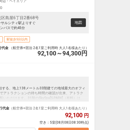
J周辺・ベイエリア
大阪(伊丹)
釧路
+2,100円
0便
14:30
19:15
00
便あり
区島屋6丁目2番68号
クラスJを利用する
+54,700円
7
地図
ーサルシティ駅よりすぐ
ンバスで約45分
大阪(関西)
釧路
+2,300円
4便
14:40
19:15
便あり
場
駅徒歩5分以内
クラスJを利用する
― 円
行代金
（航空券+宿泊 2名1室ご利用時 大人1名様あたり）
92,100～94,300
円
大阪(伊丹)
釧路
+1,000円
4便
15:30
19:15
便あり
クラスJを利用する
+33,500円
4
する、地上138メートル33階建ての地域最大のオフィ
でアトラクションの待ち時間の確認が出来、アトラク
だけます。31階のSkySpa[S-PARK]（有料）は、
ス&バイブラバス、ドライサウナを完備した、身も心も癒
行代金
（航空券+宿泊 2名1室ご利用時 大人1名様あたり）
92,100
円
空き：
5室
(08月08日08:30時点)
0円