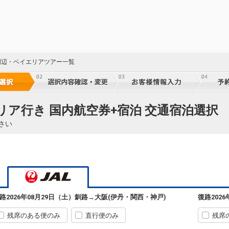
J周辺・ベイエリアツアー一覧
リア行き 国内航空券+宿泊 交通宿泊選択
さい
路
2026年08月29日（土）
釧路
→
大阪(伊丹・関西・神戸)
復路
202
残席のある便のみ
直行便のみ
残席