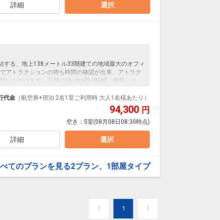
詳細
選択
する、地上138メートル33階建ての地域最大のオフィ
でアトラクションの待ち時間の確認が出来、アトラク
だけます。31階のSkySpa[S-PARK]（有料）は、
ス&バイブラバス、ドライサウナを完備した、身も心も癒
行代金
（航空券+宿泊 2名1室ご利用時 大人1名様あたり）
94,300
円
空き：
5室
(08月08日08:30時点)
0円
詳細
選択
べてのプランを見る
2プラン、1部屋タイプ
1