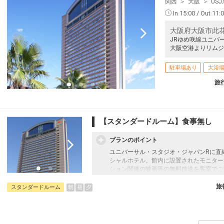
関西
大阪
US
釧路
大阪(伊丹)
+1,200円
542便
12
14:45
19:45
In 15:00 / Out 11:
乗継便あり
乗継
大阪府大阪市此花
クラスJを利用する
+9,000円
2
JRゆめ咲線ユニバ
大阪空港よりリムジ
釧路
大阪(伊丹)
+1,200円
542便
22
14:45
20:25
乗継便あり
乗継
駐車場あり
大浴
クラスJを利用する
+9,000円
2
旅
釧路
大阪(関西)
+300円
542便
12
14:45
22:00
乗継便あり
乗継
【スタンダードルーム】食事無し
クラスJを利用する
+24,600円
4
プランのポイント
ユニバーサル・スタジオ・ジャパンRに直結
シャルホテル。館内に設置されたモニター
ション関連の映画等の無料放送を客室でご覧いた
源泉100％の天然展望温泉！ジェットバ
される天空のスパ・リゾート。
旅
朝
昼
夕
スタンダードルーム
≪SkySpa[S-PARK]利用料金≫
大人（中学生以上）：2,000円+入湯税15
小人（３歳以上）：1,000円+入湯税150円