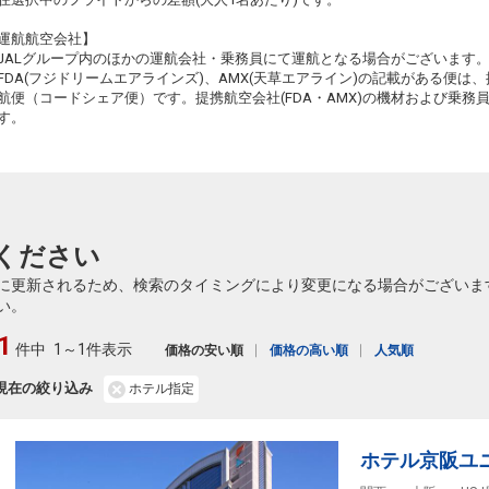
+6,400円
540便
11
10:10
13:35
乗継便あり
乗継
運航航空会社】
JALグループ内のほかの運航会社・乗務員にて運航となる場合がございます
クラスJを利用する
+53,800円
5
FDA(フジドリームエアラインズ)、AMX(天草エアライン)の記載がある便は、提
航便（コードシェア便）です。提携航空会社(FDA・AMX)の機材および乗
釧路
大阪(伊丹)
+6,400円
540便
11
す。
10:10
14:35
乗継便あり
乗継
クラスJを利用する
+25,500円
3
釧路
大阪(関西)
8
+1,400円
540便
11
10:10
14:00
乗継便あり
乗継
ください
クラスJを利用する
+25,700円
3
に更新されるため、検索のタイミングにより変更になる場合がございま
釧路
大阪(伊丹)
い。
+1,200円
542便
11
14:45
18:40
乗継便あり
乗継
1
件中
1～1件表示
価格の安い順
価格の高い順
人気順
クラスJを利用する
+25,500円
4
現在の絞り込み
ホテル指定
釧路
大阪(伊丹)
+1,200円
542便
11
14:45
19:05
乗継便あり
乗継
クラスJを利用する
+9,000円
ホテル京阪ユ
2