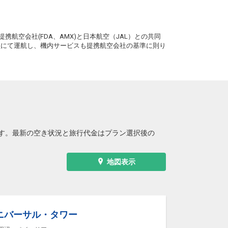
+2,100円
0便
09:25
13:55
便あり
。
クラスJを利用する
+9,900円
2
携航空会社(FDA、AMX)と日本航空（JAL）との共同
務員にて運航し、機内サービスも提携航空会社の基準に則り
大阪(伊丹)
釧路
+2,100円
2便
10:20
13:55
便あり
クラスJを利用する
+26,400円
2
大阪(伊丹)
釧路
+1,000円
4便
11:25
19:15
便あり
クラスJを利用する
+25,300円
2
す。最新の空き状況と旅行代金はプラン選択後の
大阪(伊丹)
釧路
+2,100円
6便
12:25
19:15
便あり
地図表示
クラスJを利用する
+26,400円
4
大阪(伊丹)
釧路
+2,100円
8便
13:25
19:15
便あり
ニバーサル・タワー
クラスJを利用する
+54,700円
4