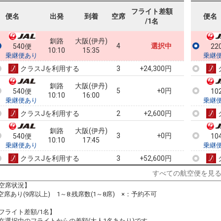
フライト差額
便名
出発
到着
空席
便名
/1名
釧路
大阪(伊丹)
4
選択中
540便
22
10:10
15:35
乗継便あり
乗継
クラスJを利用する
+24,300円
3
釧路
大阪(伊丹)
5
+0円
540便
10
10:10
16:00
乗継便あり
乗継
クラスJを利用する
+2,600円
2
釧路
大阪(伊丹)
3
+0円
540便
10
10:10
17:45
乗継便あり
乗継
クラスJを利用する
+52,600円
3
すべての航空便を見
釧路
大阪(伊丹)
+1,200円
540便
10
10:10
18:40
空席状況】
乗継便あり
乗継
:空席あり(9席以上) 1～8:残席数(1～8席) ×：予約不可
クラスJを利用する
+25,500円
3
フライト差額/1名】
釧路
大阪(伊丹)
在選択中のフライトからの差額(大人1名あたり)です。