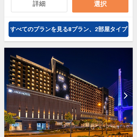
ションが豊富なのでファミリーにも
詳細
選択
グループにも最適！何度泊まって
も、ワクワクできるホテルです。
客室＆ロビーで無線LAN（Wi-Fl）完
すべてのプランを見る
8プラン、2部屋タイプ
備、館内にはコインランドリーも完
備。