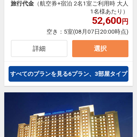
トが満載です。パークとコラボレー
旅行代金
（航空券+宿泊 2名1室ご利用時 大人
ションしたロビー装飾や、素足で過
1名様あたり）
ごせる多彩なコンセプトルーム、全
52,600
円
室バス・トイレセパレートの客室で
空き：
5室
(08月07日20:00時点)
快適に過ごせます。＜食事なし＞プ
ラン
詳細
選択
すべてのプランを見る
6プラン、3部屋タイプ