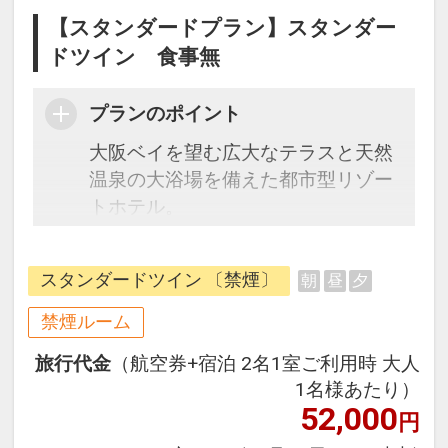
【スタンダードプラン】スタンダー
ドツイン 食事無
プランのポイント
大阪ベイを望む広大なテラスと天然
温泉の大浴場を備えた都市型リゾー
トホテル。
JR大阪駅より電車で最短14分・JR
桜島駅が目の前・ユニバーサルシテ
スタンダードツイン 〔禁煙〕
朝
昼
夕
ィ駅まで1駅1分で、大阪市中心部へ
のアクセスも便利！
禁煙ルーム
訪れた瞬間から非日常へと誘う洗練
旅行代金
（航空券+宿泊 2名1室ご利用時 大人
された空間でホテルステイをお楽し
1名様あたり）
みください。
52,000
円