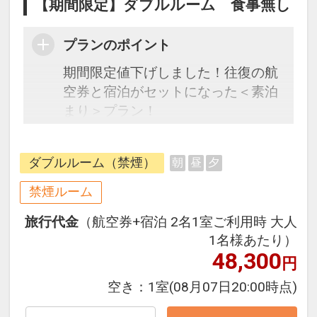
【期間限定】ダブルルーム 食事無し
プランのポイント
期間限定値下げしました！往復の航
空券と宿泊がセットになった＜素泊
まり＞プラン！
JR[ユニバーサルシティ駅」徒歩10
ダブルルーム（禁煙）
朝
昼
夕
分（最寄りは桜島駅徒歩4分）
Zepp大阪ベイサイドに隣接するので
禁煙ルーム
ライブやイベント時の利用が◎！テ
旅行代金
（航空券+宿泊 2名1室ご利用時 大人
ーマパークまでも徒歩圏内です。
1名様あたり）
1階は「花畑」、2階は「ジャング
48,300
円
ル」、3階は「宇宙」とフロア毎に
コンセプトを分け、遊び心と楽しさ
空き：
1室
(08月07日20:00時点)
を満喫頂けます。お部屋のバリエー