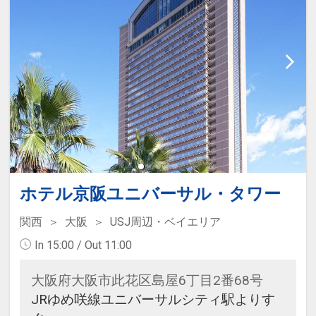
※営業時間14:00～22:00※パーク閉
園時間により変更有
・お部屋にビューティードライヤ
ー、フットマッサージャー、シュー
ドライヤーを完備
ホテル京阪ユニバーサル・タワー
関西
大阪
USJ周辺・ベイエリア
In 15:00 / Out 11:00
大阪府大阪市此花区島屋6丁目2番68号
JRゆめ咲線ユニバーサルシティ駅よりす