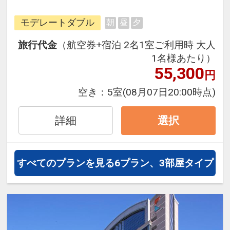
テリアで、充実した朝食が自慢で
モデレートダブル
朝
昼
夕
す。素材の旨味や楽しさにこだわっ
たお料理を数多く取り揃え、心身と
旅行代金
（航空券+宿泊 2名1室ご利用時 大人
もに元気をチャージできます。落ち
1名様あたり）
着いたデザインの客室は、アースカ
55,300
円
ラーを基調に、機能的なレイアウト
空き：
5室
(08月07日20:00時点)
で居心地の良い空間が提供されま
す。シモンズ社製ベッドを使用し、
詳細
選択
最上の眠りを求め続ける心地良さを
実感できるでしょう。様々なサービ
スが用意されており、お客様が安心
すべてのプランを見る
6プラン、3部屋タイプ
安全に滞在を楽しめます。
≪宿泊者特典≫
・ウェルカムラウンジ（ドリンクや
スイーツの無料サービス）利用可