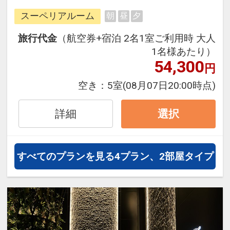
ど、オフィシャルホテルならではの
スーペリアルーム
朝
昼
夕
メリットが満載です。パークで大人
気のミニオンがホテルでも大騒ぎ♪
旅行代金
（航空券+宿泊 2名1室ご利用時 大人
客室は落ち着いた色で上質なデザイ
1名様あたり）
ンの快適空間。エリアトップクラス
54,300
円
の広さを誇り、ゆったりとお寛ぎい
空き：
5室
(08月07日20:00時点)
ただけます。
詳細
選択
すべてのプランを見る
4プラン、2部屋タイプ