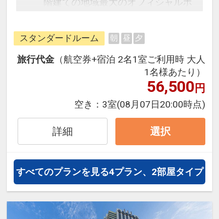
階建ての地域最大のオフィシャルホ
テル。館内に設置されたモニターで
アトラクションの待ち時間の確認が
スタンダードルーム
朝
昼
夕
出来、アトラクション関連の映画等
の無料放送を客室でご覧いただけま
旅行代金
（航空券+宿泊 2名1室ご利用時 大人
す。31階のSkySpa[S-PARK]（有料）
1名様あたり）
は、源泉100％の天然展望温泉！ジ
56,500
円
ェットバス&バイブラバス、ドライ
空き：
3室
(08月07日20:00時点)
サウナを完備した、身も心も癒され
る天空のスパ・リゾート。
詳細
選択
≪SkySpa[S-PARK]利用料金≫
大人（中学生以上）：2,000円+入湯
すべてのプランを見る
4プラン、2部屋タイプ
税150円
小人（３歳以上）：1,000円+入湯税
150円
ドリンクサービス付