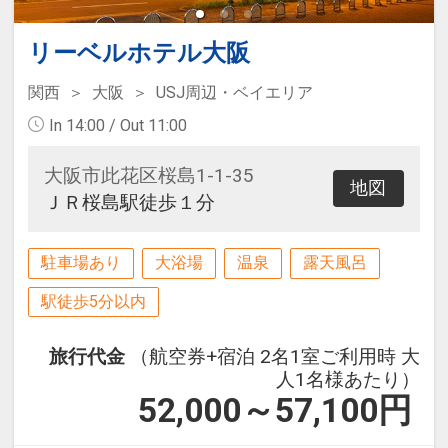
リーベルホテル大阪
関西
大阪
USJ周辺・ベイエリア
In 14:00 / Out 11:00
大阪市此花区桜島1-1-35
地図
ＪＲ桜島駅徒歩１分
駐車場あり
大浴場
温泉
露天風呂
駅徒歩5分以内
旅行代金
（航空券+宿泊 2名1室ご利用時 大
人1名様あたり）
52,000～57,100
円