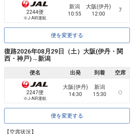
新潟
大阪(伊丹)
7
2244便
10:55
12:00
※J-AIR運航
便を変更する
復路
2026年08月29日（土）
大阪(伊丹・関
西・神戸)
→
新潟
便名
出発
到着
空席
大阪(伊丹)
新潟
2247便
14:30
15:30
※J-AIR運航
便を変更する
【空席状況】