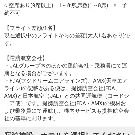
○:空席あり(9席以上) 1～8:残席数(1～8席) ×：予
約不可
【フライト差額/1名】
現在選択中のフライトからの差額(大人1名あたり)で
す。
【運航航空会社】
・JALグループ内のほかの運航会社・乗務員にて運
航となる場合がございます。
・FDA(フジドリームエアラインズ)、AMX(天草エア
ライン)の記載がある便は、提携航空会社(FDA、
AMX)と日本航空（JAL）との共同運航便（コードシ
ェア便）です。提携航空会社(FDA・AMX)の機材お
よび乗務員にて運航し、機内サービスも提携航空会
社の基準に則ります。