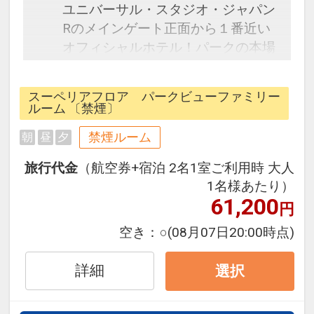
ユニバーサル・スタジオ・ジャパン
Rのメインゲート正面から１番近い
オフィシャルホテル！パークの本場
アメリカへの旅をテーマとした館内
は、ニューヨークのブロードウェイ
スーペリアフロア パークビューファミリー
をイメージしたロビー、JFK空港の
ルーム 〔禁煙〕
滑走路の様な通路、ラスベガスのカ
禁煙ルーム
朝
昼
夕
ジノをデザインした空間やLAを彷彿
させるエントランス等パークでの世
旅行代金
（航空券+宿泊 2名1室ご利用時 大人
界観をそのままお楽しみいただけま
1名様あたり）
す。タイムマシンさながらの光のエ
61,200
円
レベーターに乗っていざ客室へ！
空き：
○
(08月07日20:00時点)
SDG'sにも配慮した快適な滞在をお
楽しみいただけます。
詳細
選択