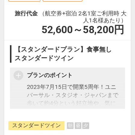
旅行代金
（航空券+宿泊 2名1室ご利用時 大
人1名様あたり）
52,600～58,200
円
【スタンダードプラン】食事無し
スタンダードツイン
プランのポイント
2023年7月15日で開業5周年！ユニ
バーサル・スタジオ・ジャパンまで
歩いて約4分という好立地や、気に
なるアトラクションの待ち時間をホ
テル内ロビーで確認できるなど、オ
スタンダードツイン
朝
昼
夕
フィシャルホテルならではのメリッ