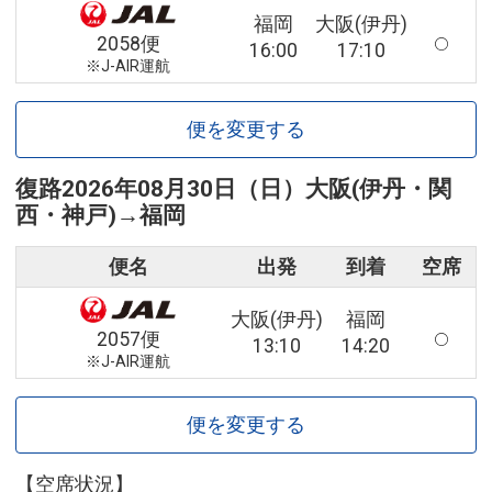
福岡
大阪(伊丹)
2058便
16:00
17:10
※J-AIR運航
便を変更する
復路
2026年08月30日（日）
大阪(伊丹・関
西・神戸)
→
福岡
便名
出発
到着
空席
大阪(伊丹)
福岡
2057便
13:10
14:20
※J-AIR運航
便を変更する
【空席状況】