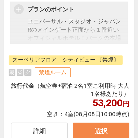
プランのポイント
ユニバーサル・スタジオ・ジャパン
Rのメインゲート正面から１番近い
オフィシャルホテル！パークの本場
アメリカへの旅をテーマとした館内
は、ニューヨークのブロードウェイ
スーペリアフロア シティビュー 〔禁煙〕
をイメージしたロビー、JFK空港の
滑走路の様な通路、ラスベガスのカ
禁煙ルーム
朝
昼
夕
ジノをデザインした空間やLAを彷彿
旅行代金
（航空券+宿泊 2名1室ご利用時 大人
させるエントランス等パークでの世
1名様あたり）
界観をそのままお楽しみいただけま
53,200
円
す。タイムマシンさながらの光のエ
レベーターに乗っていざ客室へ！
空き：
4室
(08月08日10:00時点)
SDG'sにも配慮した快適な滞在をお
楽しみいただけます。
詳細
選択