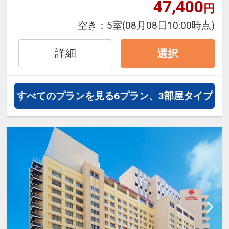
ンの快適空間。エリアトップクラス
47,400
円
の広さを誇り、ゆったりとお寛ぎい
空き：
5室
(08月08日10:00時点)
ただけます。
詳細
選択
すべてのプランを見る
6プラン、3部屋タイプ