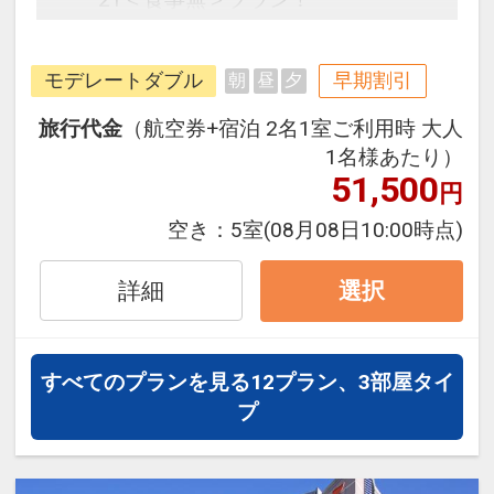
ユニバーサル・スタジオ・ジャパン
モデレートダブル
早期割引
朝
昼
夕
へ徒歩すぐのオフィシャルホテル
で、大自然をテーマにした空間が魅
旅行代金
（航空券+宿泊 2名1室ご利用時 大人
力。心も体も癒される緑豊かなイン
1名様あたり）
テリアで、充実した朝食が自慢で
51,500
円
す。素材の旨味や楽しさにこだわっ
空き：
5室
(08月08日10:00時点)
たお料理を数多く取り揃え、心身と
もに元気をチャージできます。落ち
詳細
選択
着いたデザインの客室は、アースカ
ラーを基調に、機能的なレイアウト
で居心地の良い空間が提供されま
すべてのプランを見る
12プラン、3部屋タイ
す。シモンズ社製ベッドを使用し、
プ
最上の眠りを求め続ける心地良さを
実感できるでしょう。様々なサービ
スが用意されており、お客様が安心