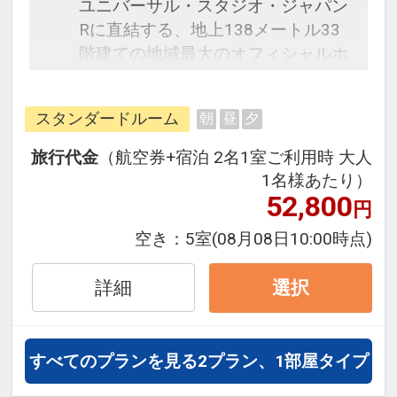
ユニバーサル・スタジオ・ジャパン
Rに直結する、地上138メートル33
階建ての地域最大のオフィシャルホ
テル。館内に設置されたモニターで
アトラクションの待ち時間の確認が
スタンダードルーム
朝
昼
夕
出来、アトラクション関連の映画等
の無料放送を客室でご覧いただけま
旅行代金
（航空券+宿泊 2名1室ご利用時 大人
す。31階のSkySpa[S-PARK]（有料）
1名様あたり）
は、源泉100％の天然展望温泉！ジ
52,800
円
ェットバス&バイブラバス、ドライ
空き：
5室
(08月08日10:00時点)
サウナを完備した、身も心も癒され
る天空のスパ・リゾート。
詳細
選択
≪SkySpa[S-PARK]利用料金≫
大人（中学生以上）：2,000円+入湯
すべてのプランを見る
2プラン、1部屋タイプ
税150円
小人（３歳以上）：1,000円+入湯税