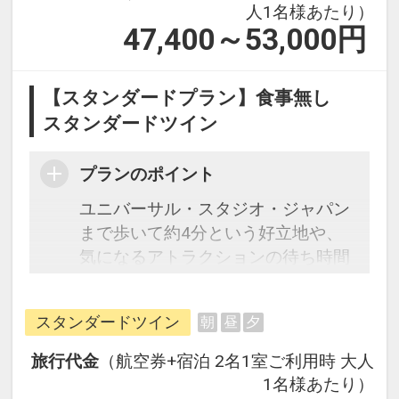
人1名様あたり）
47,400～53,000
円
【スタンダードプラン】食事無し
スタンダードツイン
プランのポイント
ユニバーサル・スタジオ・ジャパン
まで歩いて約4分という好立地や、
気になるアトラクションの待ち時間
をホテル内ロビーで確認できるな
ど、オフィシャルホテルならではの
スタンダードツイン
朝
昼
夕
メリットが満載です。パークで大人
気のミニオンがホテルでも大騒ぎ♪
旅行代金
（航空券+宿泊 2名1室ご利用時 大人
客室は落ち着いた色で上質なデザイ
1名様あたり）