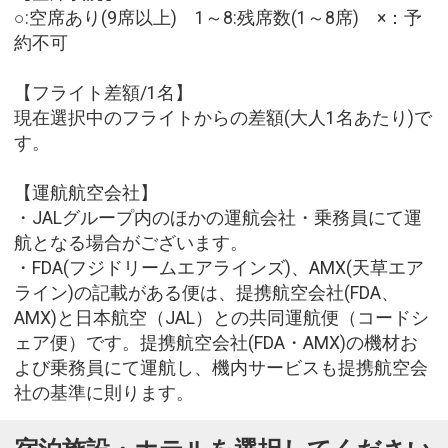
○:空席あり(9席以上) 1～8:残席数(1～8席) ×：予
約不可
【フライト差額/1名】
現在選択中のフライトからの差額(大人1名あたり)で
す。
【運航航空会社】
・JALグループ内のほかの運航会社・乗務員にて運
航となる場合がございます。
・FDA(フジドリームエアラインズ)、AMX(天草エア
ライン)の記載がある便は、提携航空会社(FDA、
AMX)と日本航空（JAL）との共同運航便（コードシ
ェア便）です。提携航空会社(FDA・AMX)の機材お
よび乗務員にて運航し、機内サービスも提携航空会
社の基準に則ります。