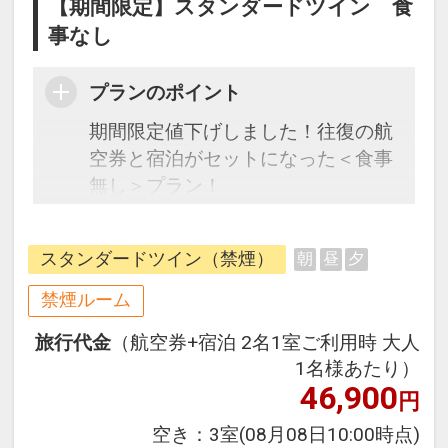
【期間限定】スタンダードツイン 食
事なし
プランのポイント
期間限定値下げしました！往復の航
空券と宿泊がセットになった＜食事
無し＞プラン！
JR[ユニバーサルシティ駅」徒歩10
スタンダードツイン（禁煙）
朝
昼
夕
分（最寄りは桜島駅徒歩4分）
Zepp大阪ベイサイドに隣接するので
禁煙ルーム
ライブやイベント時の利用が◎！テ
旅行代金
（航空券+宿泊 2名1室ご利用時 大人
ーマパークまでも徒歩圏内です。
1名様あたり）
1階は「花畑」、2階は「ジャング
46,900
円
ル」、3階は「宇宙」とフロア毎に
コンセプトを分け、遊び心と楽しさ
空き：
3室
(08月08日10:00時点)