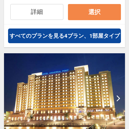
を満喫頂けます。お部屋のバリエー
ションが豊富なのでファミリーにも
詳細
選択
グループにも最適！何度泊まって
も、ワクワクできるホテルです。
客室＆ロビーで無線LAN（Wi-Fl）完
すべてのプランを見る
4プラン、1部屋タイプ
備、館内にはコインランドリーも完
備。