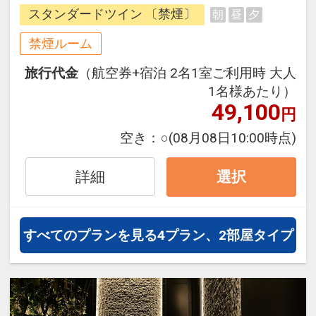
桜島駅が目の前・ユニバーサルシテ
スタンダードツイン 〔禁煙〕
朝
昼
夕
ィ駅まで1駅1分で、大阪市中心部へ
のアクセスも便利！
禁煙ルーム
訪れた瞬間から非日常へと誘う洗練
旅行代金
（航空券+宿泊 2名1室ご利用時 大人
された空間でホテルステイをお楽し
1名様あたり）
みください。
49,100
円
空き：
○
(08月08日10:00時点)
詳細
選択
すべてのプランを見る
4プラン、2部屋タイプ