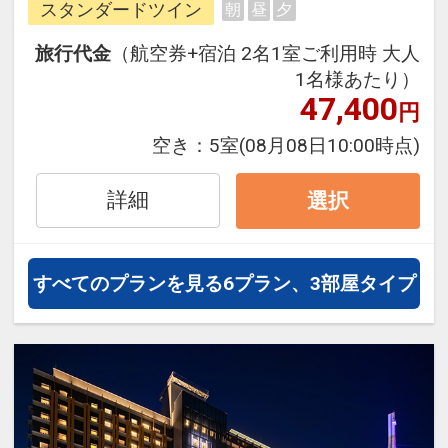
スタンダードツイン
朝
昼
夕
フィシャルホテルならではのメリッ
トが満載です。パークとコラボレー
旅行代金
（航空券+宿泊 2名1室ご利用時 大人
ションしたロビー装飾や、素足で過
1名様あたり）
ごせる多彩なコンセプトルーム、全
47,400
円
室バス・トイレセパレートの客室で
空き：
5室
(08月08日10:00時点)
快適に過ごせます。＜食事なし＞プ
ラン
詳細
選択
すべてのプランを見る
6プラン、3部屋タイプ