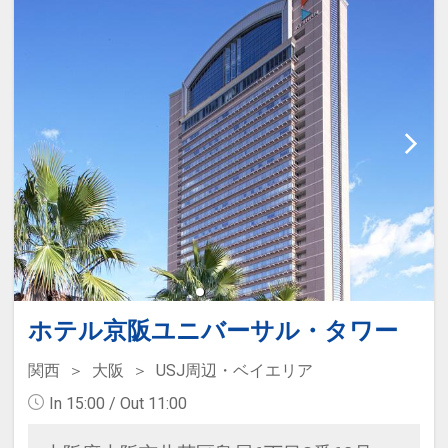
安全に滞在を楽しめます。
≪宿泊者特典≫
・ウェルカムラウンジ（ドリンクや
スイーツの無料サービス）利用可
※営業時間14:00～22:00※パーク閉
園時間により変更有
・お部屋にビューティードライヤ
ー、フットマッサージャー、シュー
ドライヤーを完備
ホテル京阪ユニバーサル・タワー
関西
大阪
USJ周辺・ベイエリア
In 15:00 / Out 11:00