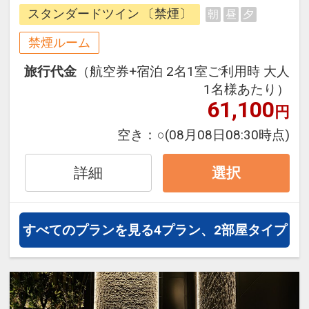
桜島駅が目の前・ユニバーサルシテ
スタンダードツイン 〔禁煙〕
朝
昼
夕
ィ駅まで1駅1分で、大阪市中心部へ
のアクセスも便利！
禁煙ルーム
訪れた瞬間から非日常へと誘う洗練
旅行代金
（航空券+宿泊 2名1室ご利用時 大人
された空間でホテルステイをお楽し
1名様あたり）
みください。
61,100
円
空き：
○
(08月08日08:30時点)
詳細
選択
すべてのプランを見る
4プラン、2部屋タイプ