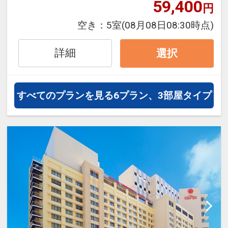
ンの快適空間。エリアトップクラス
59,400
円
の広さを誇り、ゆったりとお寛ぎい
空き：
5室
(08月08日08:30時点)
ただけます。
詳細
選択
すべてのプランを見る
6プラン、3部屋タイプ