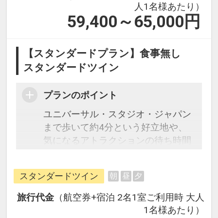
人1名様あたり）
59,400～65,000
円
【スタンダードプラン】食事無し
スタンダードツイン
プランのポイント
ユニバーサル・スタジオ・ジャパン
まで歩いて約4分という好立地や、
気になるアトラクションの待ち時間
をホテル内ロビーで確認できるな
ど、オフィシャルホテルならではの
スタンダードツイン
朝
昼
夕
メリットが満載です。パークで大人
気のミニオンがホテルでも大騒ぎ♪
旅行代金
（航空券+宿泊 2名1室ご利用時 大人
客室は落ち着いた色で上質なデザイ
1名様あたり）