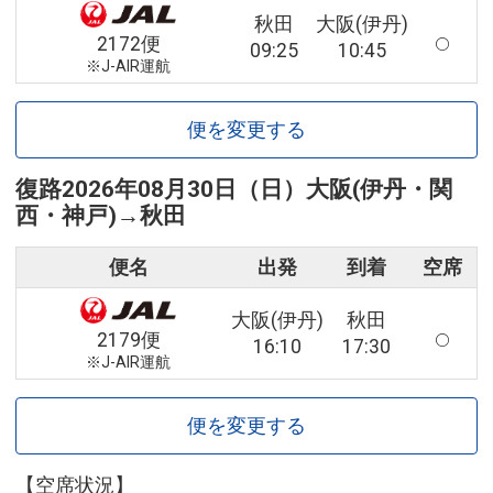
秋田
大阪(伊丹)
2172便
09:25
10:45
※J-AIR運航
便を変更する
復路
2026年08月30日（日）
大阪(伊丹・関
西・神戸)
→
秋田
便名
出発
到着
空席
大阪(伊丹)
秋田
2179便
16:10
17:30
※J-AIR運航
便を変更する
【空席状況】