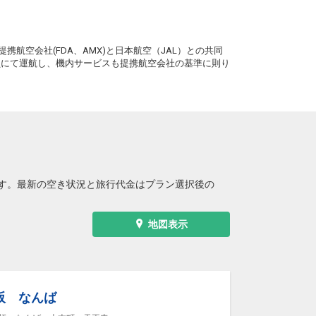
2
+2,100円
0便
09:25
15:25
便あり
。
クラスJを利用する
+44,200円
3
携航空会社(FDA、AMX)と日本航空（JAL）との共同
務員にて運航し、機内サービスも提携航空会社の基準に則り
大阪(伊丹)
帯広
4
+2,100円
2便
10:20
15:25
便あり
クラスJを利用する
+44,200円
2
大阪(伊丹)
帯広
4
+1,000円
4便
11:25
15:25
便あり
クラスJを利用する
+43,100円
4
す。最新の空き状況と旅行代金はプラン選択後の
大阪(伊丹)
帯広
+2,100円
6便
12:25
19:20
便あり
地図表示
クラスJを利用する
+29,200円
3
大阪(伊丹)
帯広
+2,100円
8便
13:25
19:20
便あり
阪 なんば
クラスJを利用する
+44,200円
6