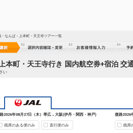
橋・なんば・上本町・天王寺ツアー一覧
上本町・天王寺行き 国内航空券+宿泊 交
さい
路
2026年08月27日（木）
帯広
→
大阪(伊丹・関西・神戸)
復路
202
残席のある便のみ
直行便のみ
残席