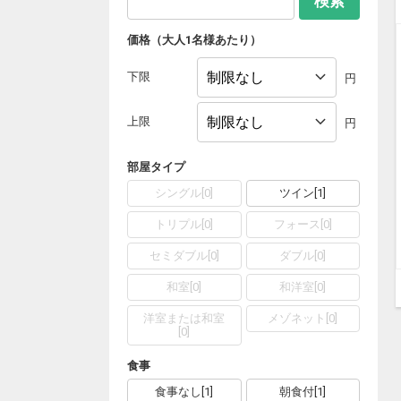
検索
価格（大人1名様あたり）
下限
円
上限
円
部屋タイプ
シングル
[
0
]
ツイン
[
1
]
トリプル
[
0
]
フォース
[
0
]
セミダブル
[
0
]
ダブル
[
0
]
和室
[
0
]
和洋室
[
0
]
洋室または和室
メゾネット
[
0
]
[
0
]
食事
食事なし
[
1
]
朝食付
[
1
]