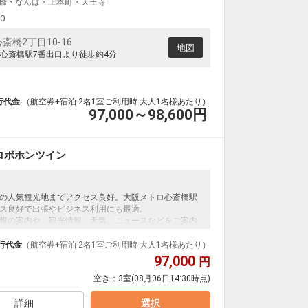
橋・なんば・上本町・天王寺
大阪(伊丹)
帯広
+2,100円
0便
14:30
19:20
00
便あり
橋2丁目10-16
クラスJを利用する
+44,200円
6
地図
心斎橋駅7番出口より徒歩約4分
大阪(関西)
帯広
+2,300円
4便
14:40
19:20
便あり
行代金
（航空券+宿泊 2名1室ご利用時 大人1名様あたり）
クラスJを利用する
+29,400円
5
97,000～98,600
円
大阪(伊丹)
帯広
+1,000円
4便
15:30
19:20
便あり
ロボホンツイン
クラスJを利用する
+28,100円
3
の人気観光地までアクセス良好。大阪メトロ心斎橋駅
セス良好で出張やビジネス利用にも最適。
報の案内や、観光情報、天気、ニュースなどをご案内
意！
行代金
（航空券+宿泊 2名1室ご利用時 大人1名様あたり）
97,000
円
空き：
3室
(08月06日14:30時点)
詳細
選択