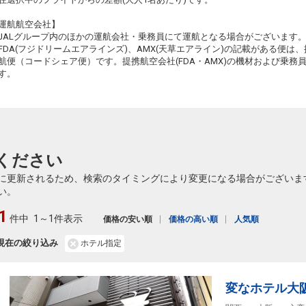
6
+12,800円
570便
11
09:50
16:00
乗継便あり
乗継
運航航空会社】
JALグループ内のほかの運航会社・乗務員にて運航となる場合がございます
クラスJを利用する
+34,000円
4
FDA(フジドリームエアラインズ)、AMX(天草エアライン)の記載がある便は、提
航便（コードシェア便）です。提携航空会社(FDA・AMX)の機材および乗
帯広
大阪(伊丹)
8
+12,800円
572便
11
す。
13:15
17:45
乗継便あり
乗継
クラスJを利用する
― 円
帯広
大阪(伊丹)
2
+2,400円
572便
11
13:15
18:40
乗継便あり
乗継
ください
クラスJを利用する
― 円
に更新されるため、検索のタイミングにより変更になる場合がございま
帯広
大阪(伊丹)
い。
8
+12,500円
572便
11
13:15
19:05
乗継便あり
乗継
1
件中
1～1件表示
価格の安い順
価格の高い順
人気順
クラスJを利用する
― 円
現在の絞り込み
ホテル指定
帯広
大阪(伊丹)
5
+2,400円
572便
11
13:15
19:45
乗継便あり
乗継
クラスJを利用する
― 円
変なホテル大