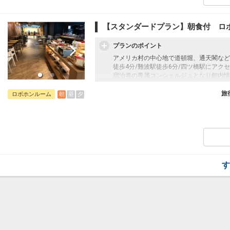
【スタンダードプラン】朝食付 ロ
プランのポイント
アメリカ村の中心地で道頓堀、通天閣など
徒歩4分/難波駅徒歩6分/四ツ橋駅にアク
宿泊者の専属コンシェルジュとなり館内情
する「ロボホン」を設置したお部屋もご用
旅
朝
昼
夕
ロボホンルーム
【朝食について】
朝食の提供スタイルをワンプレート形式か
朝食メニューには大阪名物のたこ焼きをは
で、
これまで以上にお客様のお好みに合わせて
また、日替わりメニューも従来より充実さ
いをご堪能いただけます。ぜひ新しくなっ
い。
す
場所：1階フロント「アイドル飯店」
朝食営業時間：7:00～11:00（ラストオーダ