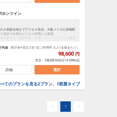
ボホンツイン
の人気観光地までアクセス良好。大阪メトロ心斎橋駅
セス良好で出張やビジネス利用にも最適。
報の案内や、観光情報、天気、ニュースなどをご案内
意！
行代金
（航空券+宿泊 2名1室ご利用時 大人1名様あたり）
98,600
円
らフルビュッフェ形式へリニューアルいたしました。
空き：
3室
(08月06日14:30時点)
じめ、多彩なラインナップをご用意しておりますの
お食事をお楽しみいただけます。
詳細
選択
せておりますので、連泊のお客様にも毎朝違った味わ
た朝食ビュッフェで、一日の始まりをお過ごしくださ
べてのプランを見る
2プラン、1部屋タイプ
ー10:30）
1