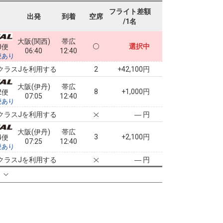
フライト差額
出発
到着
空席
/1名
大阪(関西)
帯広
選択中
0便
06:40
12:40
便あり
クラスJを利用する
+42,100円
2
大阪(伊丹)
帯広
8
+1,000円
2便
07:05
12:40
便あり
クラスJを利用する
― 円
大阪(伊丹)
帯広
3
+2,100円
4便
07:25
12:40
便あり
クラスJを利用する
― 円
る
大阪(伊丹)
帯広
3
+2,100円
6便
08:20
12:40
便あり
クラスJを利用する
― 円
大阪(伊丹)
帯広