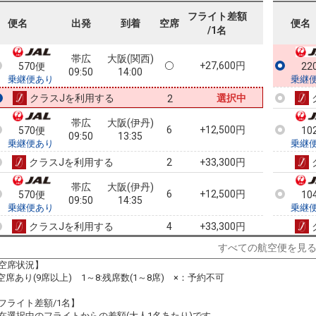
フライト差額
便名
出発
到着
空席
便名
/1名
帯広
大阪(関西)
+27,600円
570便
22
09:50
14:00
乗継便あり
乗継
クラスJを利用する
選択中
2
帯広
大阪(伊丹)
6
+12,500円
570便
10
09:50
13:35
乗継便あり
乗継
クラスJを利用する
+33,300円
2
帯広
大阪(伊丹)
6
+12,500円
570便
10
09:50
14:35
乗継便あり
乗継
クラスJを利用する
+33,300円
4
すべての航空便を見
帯広
大阪(伊丹)
6
+12,800円
570便
10
09:50
15:35
空席状況】
乗継便あり
乗継
:空席あり(9席以上) 1～8:残席数(1～8席) ×：予約不可
クラスJを利用する
+34,000円
4
フライト差額/1名】
帯広
大阪(伊丹)
在選択中のフライトからの差額(大人1名あたり)です。