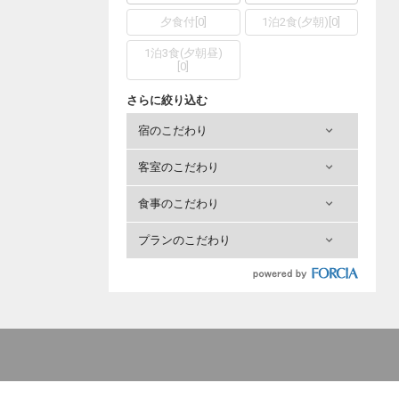
夕食付
[
0
]
1泊2食(夕朝)
[
0
]
1泊3食(夕朝昼)
[
0
]
さらに絞り込む
宿のこだわり
客室のこだわり
食事のこだわり
プランのこだわり