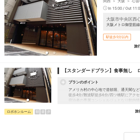
関西
大阪
心斎
帯広
大阪(関西)
― 円
574便
12
16:15
22:00
In 15:00 / Out 11:
乗継便あり
乗継
大阪市中央区西心斎
クラスJを利用する
― 円
大阪メトロ御堂筋線
帯広
大阪(伊丹)
― 円
574便
22
16:15
19:45
駅徒歩5分以内
乗継便あり
乗継
旅
クラスJを利用する
― 円
帯広
大阪(伊丹)
― 円
574便
12
16:15
20:25
乗継便あり
乗継
【スタンダードプラン】食事無し 
クラスJを利用する
― 円
プランのポイント
アメリカ村の中心地で道頓堀、通天閣など
徒歩4分/難波駅徒歩6分/四ツ橋駅にアク
宿泊者の専属コンシェルジュとなり館内情
する「ロボホン」を設置したお部屋もご用
旅
朝
昼
夕
ロボホンルーム