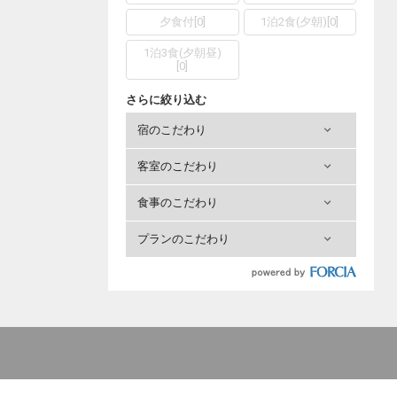
夕食付
[
0
]
1泊2食(夕朝)
[
0
]
1泊3食(夕朝昼)
[
0
]
さらに絞り込む
宿のこだわり
客室のこだわり
食事のこだわり
プランのこだわり