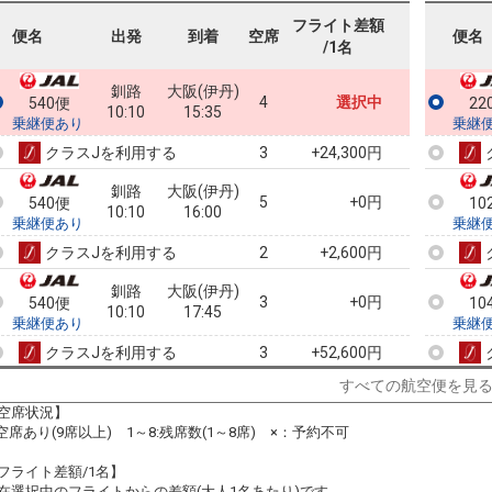
フライト差額
便名
出発
到着
空席
便名
/1名
釧路
大阪(伊丹)
4
選択中
540便
22
10:10
15:35
乗継便あり
乗継
クラスJを利用する
+24,300円
3
釧路
大阪(伊丹)
5
+0円
540便
10
10:10
16:00
乗継便あり
乗継
クラスJを利用する
+2,600円
2
釧路
大阪(伊丹)
3
+0円
540便
10
10:10
17:45
乗継便あり
乗継
クラスJを利用する
+52,600円
3
すべての航空便を見
釧路
大阪(伊丹)
+1,200円
540便
10
10:10
18:40
空席状況】
乗継便あり
乗継
:空席あり(9席以上) 1～8:残席数(1～8席) ×：予約不可
クラスJを利用する
+25,500円
3
フライト差額/1名】
釧路
大阪(伊丹)
在選択中のフライトからの差額(大人1名あたり)です。