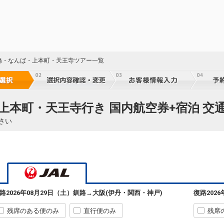
橋・なんば・上本町・天王寺ツアー一覧
上本町・天王寺行き 国内航空券+宿泊 交
さい
路
2026年08月29日（土）
釧路
→
大阪(伊丹・関西・神戸)
復路
202
残席のある便のみ
直行便のみ
残席