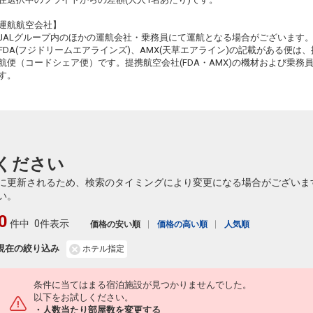
+6,400円
540便
11
10:10
13:35
乗継便あり
乗継
運航航空会社】
JALグループ内のほかの運航会社・乗務員にて運航となる場合がございます
クラスJを利用する
+53,800円
5
FDA(フジドリームエアラインズ)、AMX(天草エアライン)の記載がある便は、提
航便（コードシェア便）です。提携航空会社(FDA・AMX)の機材および乗
釧路
大阪(伊丹)
+6,400円
540便
11
す。
10:10
14:35
乗継便あり
乗継
クラスJを利用する
+25,500円
3
釧路
大阪(関西)
8
+1,400円
540便
11
10:10
14:00
乗継便あり
乗継
ください
クラスJを利用する
+25,700円
3
に更新されるため、検索のタイミングにより変更になる場合がございま
釧路
大阪(伊丹)
い。
+1,200円
542便
11
14:45
18:40
乗継便あり
乗継
0
件中
0件表示
価格の安い順
価格の高い順
人気順
クラスJを利用する
+25,500円
4
現在の絞り込み
ホテル指定
釧路
大阪(伊丹)
+1,200円
542便
11
14:45
19:05
乗継便あり
乗継
条件に当てはまる宿泊施設が見つかりませんでした。
クラスJを利用する
+9,000円
2
以下をお試しください。
・人数当たり部屋数を変更する