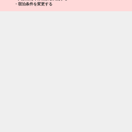
釧路
大阪(伊丹)
・宿泊条件を変更する
+1,200円
542便
12
14:45
19:45
乗継便あり
乗継
クラスJを利用する
+9,000円
2
釧路
大阪(伊丹)
+1,200円
542便
22
14:45
20:25
乗継便あり
乗継
クラスJを利用する
+9,000円
2
釧路
大阪(関西)
+300円
542便
12
14:45
22:00
乗継便あり
乗継
クラスJを利用する
+24,600円
4