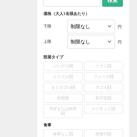
検索
価格（大人1名様あたり）
下限
円
上限
円
部屋タイプ
シングル
[
0
]
ツイン
[
0
]
トリプル
[
0
]
フォース
[
0
]
セミダブル
[
0
]
ダブル
[
0
]
和室
[
0
]
和洋室
[
0
]
洋室または和室
メゾネット
[
0
]
[
0
]
食事
食事なし
[
0
]
朝食付
[
0
]