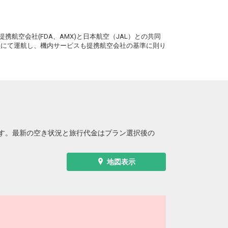
+2,100円
0便
09:25
13:55
便あり
。
クラスJを利用する
+9,900円
2
携航空会社(FDA、AMX)と日本航空（JAL）との共同
務員にて運航し、機内サービスも提携航空会社の基準に則り
大阪(伊丹)
釧路
+2,100円
2便
10:20
13:55
便あり
クラスJを利用する
+26,400円
2
大阪(伊丹)
釧路
+1,000円
4便
11:25
19:15
便あり
クラスJを利用する
+25,300円
2
す。最新の空き状況と旅行代金はプラン選択後の
大阪(伊丹)
釧路
+2,100円
6便
12:25
19:15
便あり
地図表示
クラスJを利用する
+26,400円
4
大阪(伊丹)
釧路
+2,100円
8便
13:25
19:15
便あり
クラスJを利用する
+54,700円
4