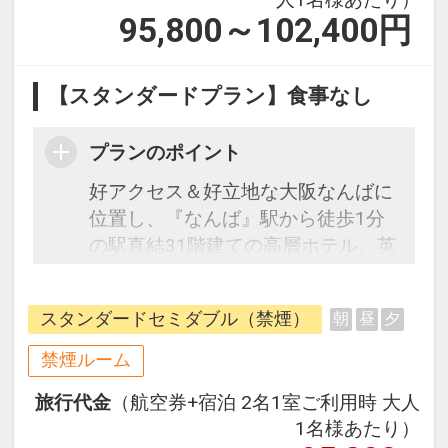
95,800～102,400
円
【スタンダードプラン】食事なし
プランのポイント
好アクセス＆好立地な大阪なんばに
位置し、『なんば』駅から徒歩1分
の駅直結31階建ての高層ホテル。英
国・イングランドの都市や風土、文
化をテーマにつくられた館内で、各
スタンダードセミダブル（禁煙）
朝
昼
夕
地を巡り旅するかのような特別なひ
と時をお過ごしいただけます。お部
禁煙ルーム
屋のバスルームにはウルトラファイ
旅行代金
（航空券+宿泊 2名1室ご利用時 大人
ンミスト「ミラブル」を全客室に導
1名様あたり）
入。ホテルと同じ建物内の地下1階