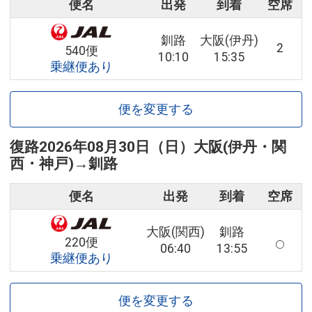
便名
出発
到着
空席
釧路
大阪(伊丹)
2
540便
10:10
15:35
乗継便あり
便を変更する
復路
2026年08月30日（日）
大阪(伊丹・関
西・神戸)
→
釧路
便名
出発
到着
空席
大阪(関西)
釧路
220便
06:40
13:55
乗継便あり
便を変更する