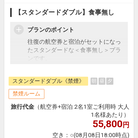
【スタンダードダブル】食事無し
プランのポイント
往復の航空券と宿泊がセットになっ
たスタンダードな＜食事無し＞プラ
ンです。
フライトと宿泊を自由に組み合わせ
できるダイナミックパッケージだか
スタンダードダブル《禁煙》
朝
昼
夕
ら、一都市滞在はもちろん周遊旅行
にも最適！
禁煙ルーム
旅行期間中の1泊だけの宿泊や延
旅行代金
（航空券+宿泊 2名1室ご利用時 大人
泊・飛び泊なども自由自在です。
1名様あたり）
フライトは、安心のJAL（または
55,800
円
JALグループ）確約！フライトマイ
ル50%貯まります。
空き：
○
(08月08日18:00時点)