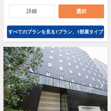
オプションでレンタカーや現地交
通・体験プランなどの追加（同時予
詳細
選択
約）が可能なプランもございます。
すべてのプランを見る
1プラン、1部屋タイプ