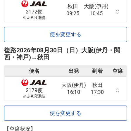
秋田
大阪(伊丹)
2172便
09:25
10:45
※J-AIR運航
便を変更する
復路
2026年08月30日（日）
大阪(伊丹・関
西・神戸)
→
秋田
便名
出発
到着
空席
大阪(伊丹)
秋田
2179便
16:10
17:30
※J-AIR運航
便を変更する
【空席状況】