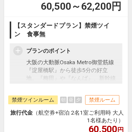
60,500～62,200
円
【スタンダードプラン】禁煙ツイ
ン 食事無
プランのポイント
大阪の大動脈Osaka Metro御堂筋線
『淀屋橋駅』から徒歩5分の好立
地。『梅田』や『なんば』、新幹線
発着駅『新大阪』まで電車１本！ま
た京阪電車の始発駅でもあるので京
禁煙ツインルーム
禁煙ルーム
朝
昼
夕
都観光の拠点としても◎ レトロモ
ダンな魅力を物語る街 淀屋橋・北浜
旅行代金
（航空券+宿泊 2名1室ご利用時 大人
エリアに2017年7月28日オープン！
1名様あたり）
無料Wi-Fi、加湿機能付空気清浄機、
60,500
円