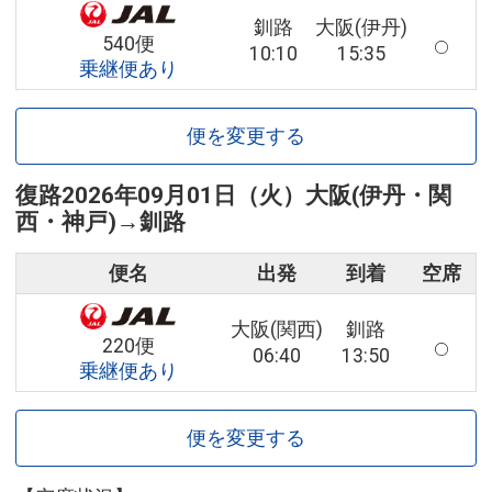
釧路
大阪(伊丹)
540便
10:10
15:35
乗継便あり
便を変更する
復路
2026年09月01日（火）
大阪(伊丹・関
西・神戸)
→
釧路
便名
出発
到着
空席
大阪(関西)
釧路
220便
06:40
13:50
乗継便あり
便を変更する