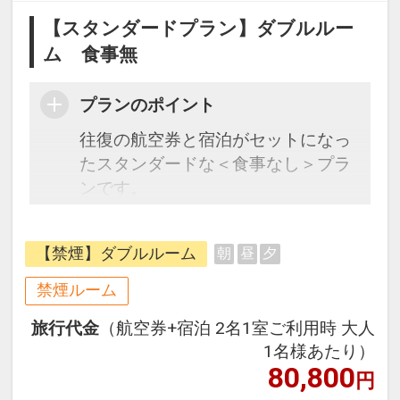
【スタンダードプラン】ダブルルー
ム 食事無
プランのポイント
往復の航空券と宿泊がセットになっ
たスタンダードな＜食事なし＞プラ
ンです。
フライトと宿泊を自由に組み合わせ
できるダイナミックパッケージだか
【禁煙】ダブルルーム
朝
昼
夕
ら、一都市滞在はもちろん周遊旅行
にも最適！
禁煙ルーム
旅行期間中の1泊だけの宿泊や延
旅行代金
（航空券+宿泊 2名1室ご利用時 大人
泊・飛び泊なども自由自在です。
1名様あたり）
フライトは、安心のJAL（または
80,800
円
JALグループ）確約！フライトマイ