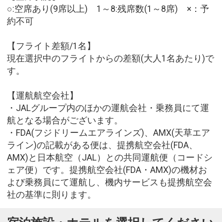
○:空席あり(9席以上) 1～8:残席数(1～8席) ×：予
約不可
【フライト差額/1名】
現在選択中のフライトからの差額(大人1名あたり)で
す。
【運航航空会社】
・JALグループ内のほかの運航会社・乗務員にて運
航となる場合がございます。
・FDA(フジドリームエアラインズ)、AMX(天草エア
ライン)の記載がある便は、提携航空会社(FDA、
AMX)と日本航空（JAL）との共同運航便（コードシ
ェア便）です。提携航空会社(FDA・AMX)の機材お
よび乗務員にて運航し、機内サービスも提携航空会
社の基準に則ります。