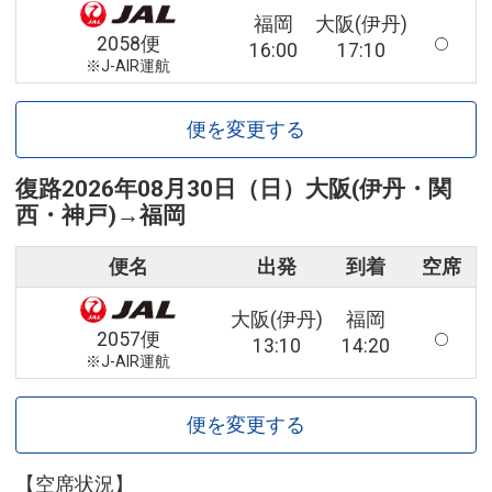
福岡
大阪(伊丹)
2058便
16:00
17:10
※J-AIR運航
便を変更する
復路
2026年08月30日（日）
大阪(伊丹・関
西・神戸)
→
福岡
便名
出発
到着
空席
大阪(伊丹)
福岡
2057便
13:10
14:20
※J-AIR運航
便を変更する
【空席状況】