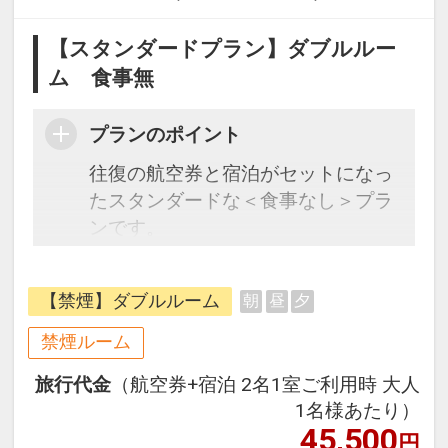
【スタンダードプラン】ダブルルー
ム 食事無
プランのポイント
往復の航空券と宿泊がセットになっ
たスタンダードな＜食事なし＞プラ
ンです。
フライトと宿泊を自由に組み合わせ
できるダイナミックパッケージだか
【禁煙】ダブルルーム
朝
昼
夕
ら、一都市滞在はもちろん周遊旅行
にも最適！
禁煙ルーム
旅行期間中の1泊だけの宿泊や延
旅行代金
（航空券+宿泊 2名1室ご利用時 大人
泊・飛び泊なども自由自在です。
1名様あたり）
フライトは、安心のJAL（または
45,500
円
JALグループ）確約！フライトマイ