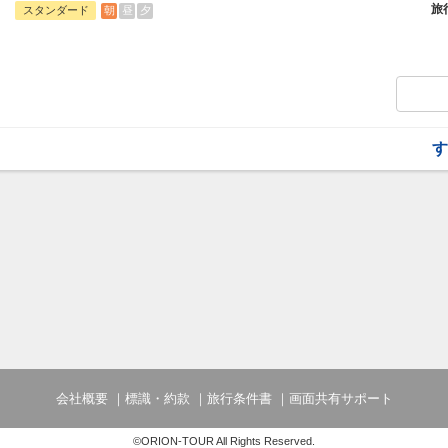
旅
朝
昼
夕
スタンダード
す
会社概要
標識・約款
旅行条件書
画面共有サポート
©ORION-TOUR All Rights Reserved.