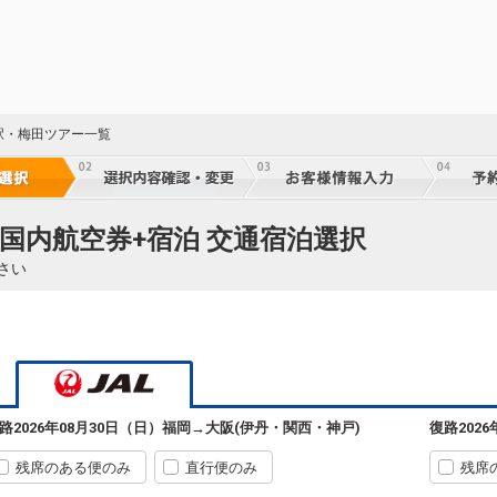
駅・梅田ツアー一覧
 国内航空券+宿泊 交通宿泊選択
さい
路
2026年08月30日（日）
福岡
→
大阪(伊丹・関西・神戸)
復路
202
残席のある便のみ
直行便のみ
残席