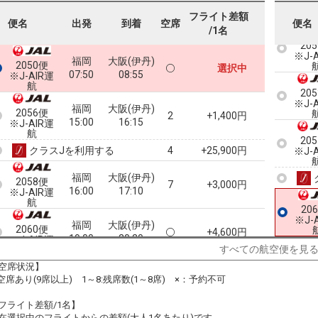
フライト差額
便名
出発
到着
空席
便名
/1名
20
※J-
福岡
大阪(伊丹)
2050便
選択中
07:50
08:55
※J-AIR運
航
20
※J-
福岡
大阪(伊丹)
2056便
2
+1,400円
15:00
16:15
※J-AIR運
航
20
クラスJを利用する
+25,900円
4
※J-
福岡
大阪(伊丹)
2058便
7
+3,000円
16:00
17:10
※J-AIR運
航
20
※J-
福岡
大阪(伊丹)
2060便
+4,600円
19:00
20:20
※J-AIR運
すべての航空便を見
航
空席状況】
:空席あり(9席以上) 1～8:残席数(1～8席) ×：予約不可
フライト差額/1名】
在選択中のフライトからの差額(大人1名あたり)です。