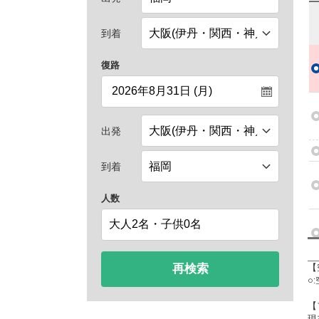
到着
復路
出発
到着
人数
再検索
【
○
【
現