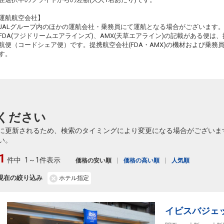
運航航空会社】
JALグループ内のほかの運航会社・乗務員にて運航となる場合がございます
FDA(フジドリームエアラインズ)、AMX(天草エアライン)の記載がある便は、提
航便（コードシェア便）です。提携航空会社(FDA・AMX)の機材および乗
す。
ください
に更新されるため、検索のタイミングにより変更になる場合がございま
い。
1
件中
1～1件表示
価格の安い順
価格の高い順
人気順
現在の絞り込み
ホテル指定
イビスバジェ