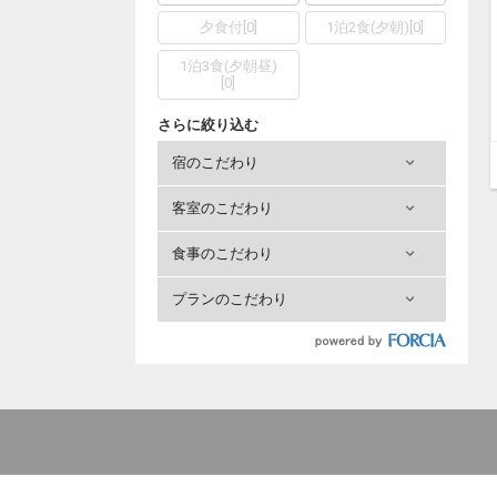
夕食付
[
0
]
1泊2食(夕朝)
[
0
]
1泊3食(夕朝昼)
[
0
]
さらに絞り込む
宿のこだわり
客室のこだわり
食事のこだわり
プランのこだわり