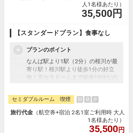
人1名様あたり）
35,500
円
【スタンダードプラン】食事なし
プランのポイント
なんば駅より1駅（2分）の桜川が最
寄り駅！桜川駅より徒歩1分の好立
地！京セラドームまで徒歩10分なの
で、野球やコンサート終了後に電車
に乗る事なくホテルへお帰りいただ
セミダブルルーム 喫煙
朝
昼
夕
けます。ライブハウスのなんばハッ
チ(湊町リバープレイス）も徒歩15
旅行代金
（航空券+宿泊 2名1室ご利用時 大人
分！甲子園や奈良、神戸などの観光
1名様あたり）
地も電車１本なのでアクセス抜群！
35,500
円