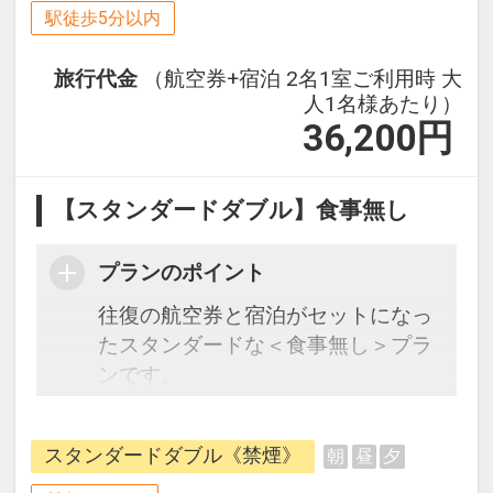
駅徒歩5分以内
旅行代金
（航空券+宿泊 2名1室ご利用時 大
人1名様あたり）
36,200
円
【スタンダードダブル】食事無し
プランのポイント
往復の航空券と宿泊がセットになっ
たスタンダードな＜食事無し＞プラ
ンです。
フライトと宿泊を自由に組み合わせ
できるダイナミックパッケージだか
スタンダードダブル《禁煙》
朝
昼
夕
ら、一都市滞在はもちろん周遊旅行