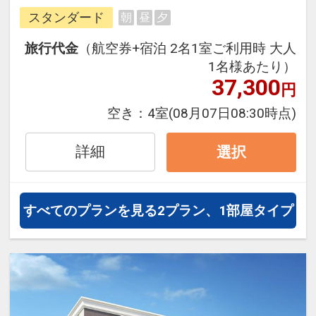
並みで街の雰囲気に合うカフェや個
スタンダード
朝
昼
夕
性派グルメが揃っていて、観光客は
もちろん、地元民のデートや散策に
旅行代金
（航空券+宿泊 2名1室ご利用時 大人
も人気のエリアです。『梅田芸術劇
1名様あたり）
場』も徒歩10分圏内なので、観劇や
37,300
円
コンサートのお泊り先にもオスス
空き：
4室
(08月07日08:30時点)
メ！
詳細
選択
すべてのプランを見る
2プラン、1部屋タイプ