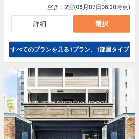
嬉しい男女入替え制の大浴場を完
空き：
2室
(08月07日08:30時点)
備！
詳細
選択
すべてのプランを見る
1プラン、1部屋タイプ