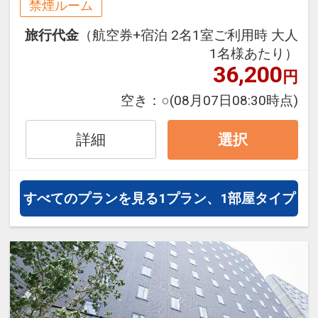
にも最適！
禁煙ルーム
旅行期間中の1泊だけの宿泊や延
旅行代金
（航空券+宿泊 2名1室ご利用時 大人
泊・飛び泊なども自由自在です。
1名様あたり）
フライトは、安心のJAL（または
36,200
円
JALグループ）確約！フライトマイ
ル50%貯まります。
空き：
○
(08月07日08:30時点)
オプションでレンタカーや現地交
通・体験プランなどの追加（同時予
詳細
選択
約）が可能なプランもございます。
すべてのプランを見る
1プラン、1部屋タイプ