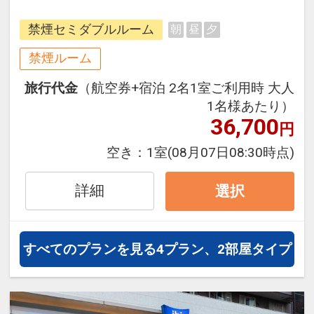
た京阪電車の始発駅でもあるので京
禁煙セミダブルルーム
朝
昼
夕
都観光の拠点としても◎ レトロモ
ダンな魅力を物語る街 淀屋橋・北浜
禁煙ルーム
エリアに2017年7月28日オープン！
旅行代金
（航空券+宿泊 2名1室ご利用時 大人
無料Wi-Fi、加湿機能付空気清浄機、
1名様あたり）
デスクスタンド、ズボンプレッサー
36,700
円
などビジネス利用に必須の設備を全
室完備！
空き：
1室
(08月07日08:30時点)
詳細
選択
すべてのプランを見る
4プラン、2部屋タイプ