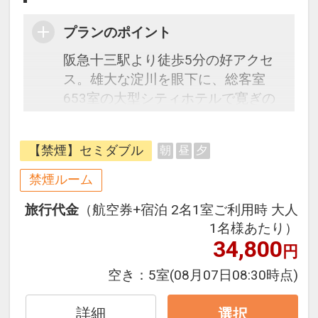
プランのポイント
阪急十三駅より徒歩5分の好アクセ
ス。雄大な淀川を眼下に、総客室
653室の大型シティホテルで寛ぎの
ひとときをお過ごしください。
阪急電車のハブターミナルである十
【禁煙】セミダブル
朝
昼
夕
三駅からは大阪、京都、神戸に直通
電車が出ており、アクセス抜群！伊
禁煙ルーム
丹空港からは乗換１回約20分と便利
旅行代金
（航空券+宿泊 2名1室ご利用時 大人
です。
1名様あたり）
お食事は館内に和・洋・中・鉄板焼
34,800
円
レストランやバー・カフェ等ホテル
内に7つもございます。また館内に
空き：
5室
(08月07日08:30時点)
ある世界最大級規模のネットワーク
を誇るフィットネスクラブ「GOLD'S
詳細
選択