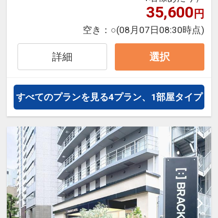
泊・飛び泊なども自由自在です。
35,600
円
フライトは、安心のJAL（または
空き：
○
(08月07日08:30時点)
JALグループ）確約！フライトマイ
ル50%貯まります。
詳細
選択
オプションでレンタカーや現地交
通・体験プランなどの追加（同時予
約）が可能なプランもございます。
すべてのプランを見る
4プラン、1部屋タイプ