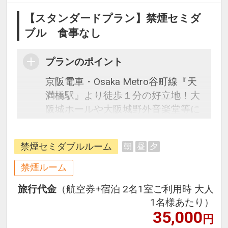
【スタンダードプラン】禁煙セミダ
ブル 食事なし
プランのポイント
京阪電車・Osaka Metro谷町線『天
満橋駅』より徒歩１分の好立地！大
阪城ホールや大阪城野外音楽堂等に
も徒歩20分圏内で行けるのでコンサ
ートやイベント時のご宿泊に最適で
禁煙セミダブルルーム
朝
昼
夕
す。OMMや大阪府庁にもほど近くビ
ジネスでのご利用にも◎。京都方面
禁煙ルーム
へのおでかけも京阪電車なら乗り換
旅行代金
（航空券+宿泊 2名1室ご利用時 大人
えいらず！
1名様あたり）
35,000
円