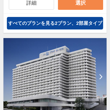
詳細
選択
ド（下段セミダブル+上段シング
ル）のお部屋になります。
すべてのプランを見る
2プラン、2部屋タイプ