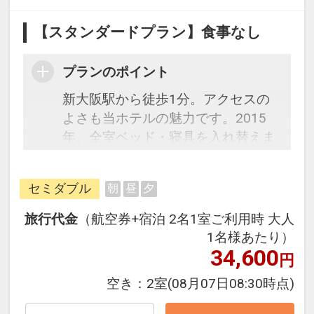
【スタンダードプラン】食事なし
プランのポイント
新大阪駅から徒歩1分。アクセスの
よさも当ホテルの魅力です。2015
年、全室ベッド・寝具を入れ替えま
した。ベッドは全米シェアNo.1のサ
ータ社製。またお部屋のバスルーム
セミダブル
朝
昼
夕
は全室≪ミラブルシャワーヘッド≫
を完備！
旅行代金
（航空券+宿泊 2名1室ご利用時 大人
1名様あたり）
※セミツインルームは、シングルル
34,600
円
ームにエキストラベットを入れたお
空き：
2室
(08月07日08:30時点)
部屋になります。
※バンクベットルームは、２段ベッ