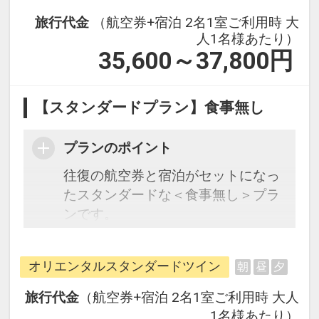
旅行代金
（航空券+宿泊 2名1室ご利用時 大
人1名様あたり）
35,600～37,800
円
【スタンダードプラン】食事無し
プランのポイント
往復の航空券と宿泊がセットになっ
たスタンダードな＜食事無し＞プラ
ンです。
フライトと宿泊を自由に組み合わせ
できるダイナミックパッケージだか
オリエンタルスタンダードツイン
朝
昼
夕
ら、一都市滞在はもちろん周遊旅行
にも最適！
旅行代金
（航空券+宿泊 2名1室ご利用時 大人
旅行期間中の1泊だけの宿泊や延
1名様あたり）