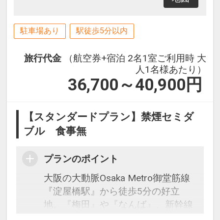
駐車場あり
駅徒歩5分以内
旅行代金
（航空券+宿泊 2名1室ご利用時 大
人1名様あたり）
36,700～40,900
円
【スタンダードプラン】禁煙セミダ
ブル 食事無
プランのポイント
大阪の大動脈Osaka Metro御堂筋線
『淀屋橋駅』から徒歩5分の好立
地。『梅田』や『なんば』、新幹線
発着駅『新大阪』まで電車１本！ま