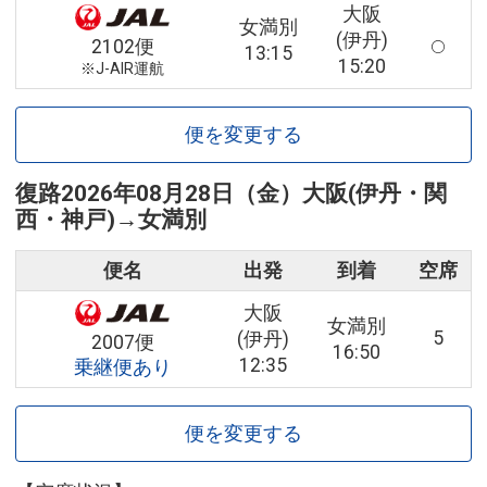
大阪
女満別
(伊丹)
2102便
13:15
15:20
※J-AIR運航
便を変更する
復路
2026年08月28日（金）
大阪(伊丹・関
西・神戸)
→
女満別
便名
出発
到着
空席
大阪
女満別
5
(伊丹)
2007便
16:50
12:35
乗継便あり
便を変更する