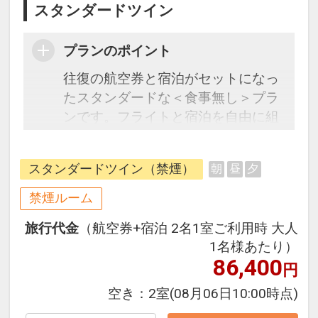
スタンダードツイン
プランのポイント
往復の航空券と宿泊がセットになっ
たスタンダードな＜食事無し＞プラ
ンです。フライトと宿泊を自由に組
み合わせできるダイナミックパッケ
ージだから、一都市滞在はもちろん
スタンダードツイン（禁煙）
朝
昼
夕
周遊旅行にも最適！
旅行期間中の1泊だけの宿泊や延
禁煙ルーム
泊・飛び泊なども自由自在です。
旅行代金
（航空券+宿泊 2名1室ご利用時 大人
フライトは、安心のJAL（または
1名様あたり）
JALグループ）確約！フライトマイ
86,400
円
ル50%貯まります。
オプションでレンタカーや現地交
空き：
2室
(08月06日10:00時点)
通・体験プランなどの追加（同時予