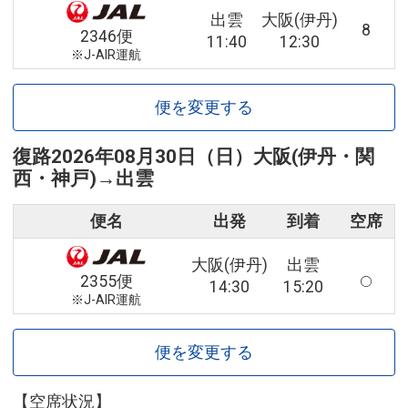
出雲
大阪(伊丹)
8
2346便
11:40
12:30
※J-AIR運航
便を変更する
復路
2026年08月30日（日）
大阪(伊丹・関
西・神戸)
→
出雲
便名
出発
到着
空席
大阪(伊丹)
出雲
2355便
14:30
15:20
※J-AIR運航
便を変更する
【空席状況】