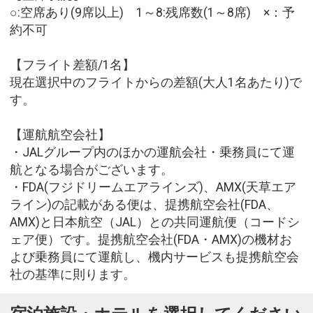
○:空席あり(9席以上) 1～8:残席数(1～8席) ×：予
約不可
【フライト差額/1名】
現在選択中のフライトからの差額(大人1名あたり)で
す。
【運航航空会社】
・JALグループ内のほかの運航会社・乗務員にて運
航となる場合がございます。
・FDA(フジドリームエアラインズ)、AMX(天草エア
ライン)の記載がある便は、提携航空会社(FDA、
AMX)と日本航空（JAL）との共同運航便（コードシ
ェア便）です。提携航空会社(FDA・AMX)の機材お
よび乗務員にて運航し、機内サービスも提携航空会
社の基準に則ります。