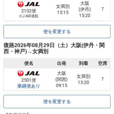
大阪
女満別
7
(伊丹)
2102便
13:15
15:20
※J-AIR運航
便を変更する
復路
2026年08月29日（土）
大阪(伊丹・関
西・神戸)
→
女満別
便名
出発
到着
空席
大阪
女満別
7
(関西)
2501便
13:20
09:15
乗継便あり
便を変更する