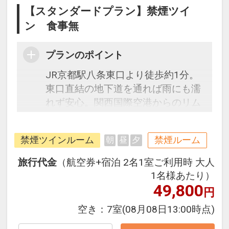
【スタンダードプラン】禁煙ツイ
ン 食事無
プランのポイント
JR京都駅八条東口より徒歩約1分。
東口直結の地下道を通れば雨にも濡
れず安心。関西国際空港からのリム
ジンバスはホテル玄関前発着です。
チェックイン前はもちろん、チェッ
禁煙ツインルーム
禁煙ルーム
朝
昼
夕
クアウト後も無料でお荷物のお預か
りＯＫ！駅前立地なので受取もラク
旅行代金
（航空券+宿泊 2名1室ご利用時 大人
ラク。シモンズ社製のベッドや加湿
1名様あたり）
機能付空気清浄機を完備したお部屋
49,800
円
で快適な滞在をお楽しみいただけま
空き：
7室
(08月08日13:00時点)
す。