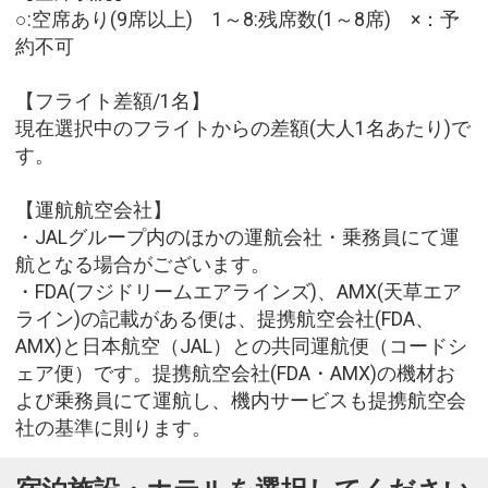
○:空席あり(9席以上) 1～8:残席数(1～8席) ×：予
約不可
【フライト差額/1名】
現在選択中のフライトからの差額(大人1名あたり)で
す。
【運航航空会社】
・JALグループ内のほかの運航会社・乗務員にて運
航となる場合がございます。
・FDA(フジドリームエアラインズ)、AMX(天草エア
ライン)の記載がある便は、提携航空会社(FDA、
AMX)と日本航空（JAL）との共同運航便（コードシ
ェア便）です。提携航空会社(FDA・AMX)の機材お
よび乗務員にて運航し、機内サービスも提携航空会
社の基準に則ります。