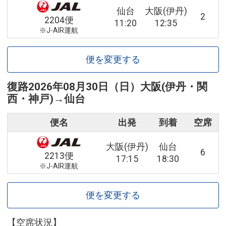
仙台
大阪(伊丹)
2
2204便
11:20
12:35
※J-AIR運航
便を変更する
復路
2026年08月30日（日）
大阪(伊丹・関
西・神戸)
→
仙台
便名
出発
到着
空席
大阪(伊丹)
仙台
6
2213便
17:15
18:30
※J-AIR運航
便を変更する
【空席状況】