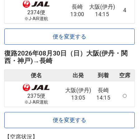
長崎
大阪(伊丹)
4
2374便
13:00
14:15
※J-AIR運航
便を変更する
復路
2026年08月30日（日）
大阪(伊丹・関
西・神戸)
→
長崎
便名
出発
到着
空席
大阪(伊丹)
長崎
2375便
13:05
14:15
※J-AIR運航
便を変更する
【空席状況】