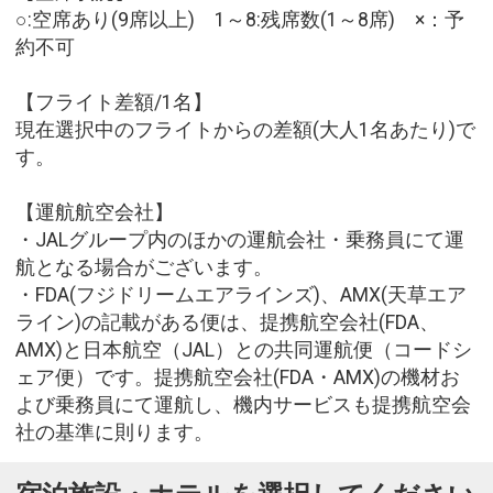
○:空席あり(9席以上) 1～8:残席数(1～8席) ×：予
約不可
【フライト差額/1名】
現在選択中のフライトからの差額(大人1名あたり)で
す。
【運航航空会社】
・JALグループ内のほかの運航会社・乗務員にて運
航となる場合がございます。
・FDA(フジドリームエアラインズ)、AMX(天草エア
ライン)の記載がある便は、提携航空会社(FDA、
AMX)と日本航空（JAL）との共同運航便（コードシ
ェア便）です。提携航空会社(FDA・AMX)の機材お
よび乗務員にて運航し、機内サービスも提携航空会
社の基準に則ります。