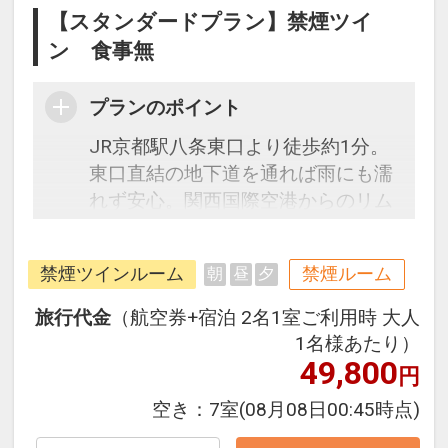
【スタンダードプラン】禁煙ツイ
ン 食事無
プランのポイント
JR京都駅八条東口より徒歩約1分。
東口直結の地下道を通れば雨にも濡
れず安心。関西国際空港からのリム
ジンバスはホテル玄関前発着です。
チェックイン前はもちろん、チェッ
禁煙ツインルーム
禁煙ルーム
朝
昼
夕
クアウト後も無料でお荷物のお預か
りＯＫ！駅前立地なので受取もラク
旅行代金
（航空券+宿泊 2名1室ご利用時 大人
ラク。シモンズ社製のベッドや加湿
1名様あたり）
機能付空気清浄機を完備したお部屋
49,800
円
で快適な滞在をお楽しみいただけま
空き：
7室
(08月08日00:45時点)
す。