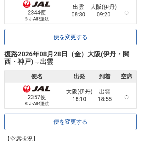
出雲
大阪(伊丹)
2344便
08:30
09:20
※J-AIR運航
便を変更する
復路
2026年08月28日（金）
大阪(伊丹・関
西・神戸)
→
出雲
便名
出発
到着
空席
大阪(伊丹)
出雲
2357便
18:10
18:55
※J-AIR運航
便を変更する
【空席状況】