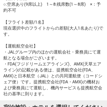
○:空席あり(9席以上) 1～8:残席数(1～8席) ×：予
約不可
【フライト差額/1名】
現在選択中のフライトからの差額(大人1名あたり)で
す。
【運航航空会社】
・JALグループ内のほかの運航会社・乗務員にて運
航となる場合がございます。
・FDA(フジドリームエアラインズ)、AMX(天草エア
ライン)の記載がある便は、提携航空会社(FDA、
AMX)と日本航空（JAL）との共同運航便（コードシ
ェア便）です。提携航空会社(FDA・AMX)の機材お
よび乗務員にて運航し、機内サービスも提携航空会
社の基準に則ります。