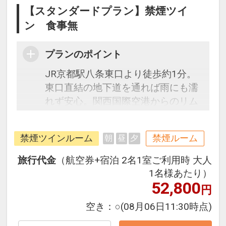
【スタンダードプラン】禁煙ツイ
ン 食事無
プランのポイント
JR京都駅八条東口より徒歩約1分。
東口直結の地下道を通れば雨にも濡
れず安心。関西国際空港からのリム
ジンバスはホテル玄関前発着です。
チェックイン前はもちろん、チェッ
禁煙ツインルーム
禁煙ルーム
朝
昼
夕
クアウト後も無料でお荷物のお預か
りＯＫ！駅前立地なので受取もラク
旅行代金
（航空券+宿泊 2名1室ご利用時 大人
ラク。シモンズ社製のベッドや加湿
1名様あたり）
機能付空気清浄機を完備したお部屋
52,800
円
で快適な滞在をお楽しみいただけま
空き：
○
(08月06日11:30時点)
す。